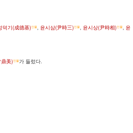
성덕기(成德基)
,
윤시삼(尹時三)
,
윤시상(尹時相)
,
윤
인물
인물
인물
尹鼎美)
가 들렀다.
인물