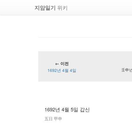
위키
지암일기
← 이전
1692년 4월 4일
壬申년 
1692년 4월 5일 갑신
五日 甲申