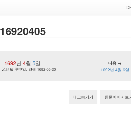
DH
16920405
1692
년
4
월
5
일
다음 →
乙巳월 甲申일, 양력 1692-05-20
1692년 4월 6일
태그숨기기
원문이미지보