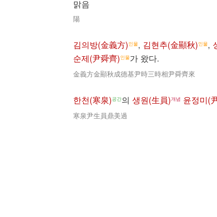
맑음
陽
김의방(金義方)
,
김현추(金顯秋)
,
인물
인물
순제(尹舜齊)
가 왔다.
인물
金義方金顯秋成德基尹時三時相尹舜齊來
한천(寒泉)
의
생원(生員)
윤정미(
공간
개념
寒泉尹生員鼎美過