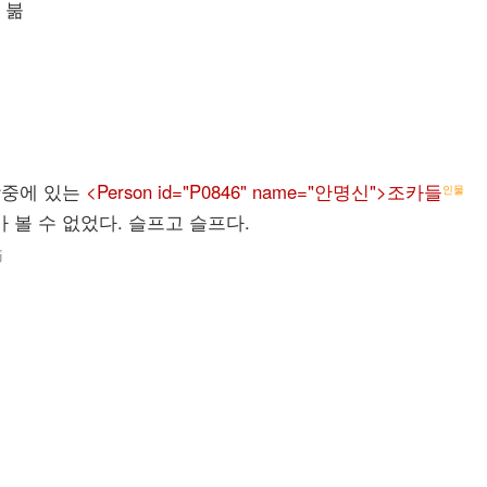
 붊
상중에 있는
<Person id="P0846" name="안명신">조카들
인물
차마 볼 수 없었다. 슬프고 슬프다.
痛