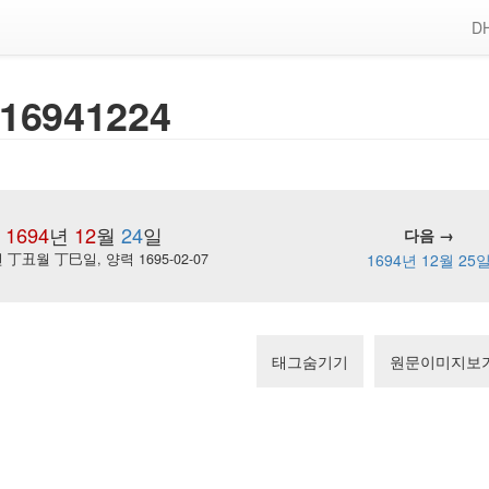
DH
16941224
1694
년
12
월
24
일
다음 →
丁丑월 丁巳일, 양력 1695-02-07
1694년 12월 25
태그숨기기
원문이미지보