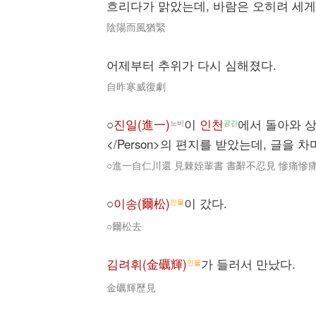
흐리다가 맑았는데, 바람은 오히려 세게
陰陽而風猶緊
어제부터 추위가 다시 심해졌다.
自昨寒威復劇
○
진일(進一)
이
인천
에서 돌아와 
노비
공간
</Person>의 편지를 받았는데, 글을 
○進一自仁川還 見棘姪輩書 書辭不忍見 慘痛慘
○
이송(爾松)
이 갔다.
인물
○爾松去
김려휘(金礪輝)
가 들러서 만났다.
인물
金礪輝歷見