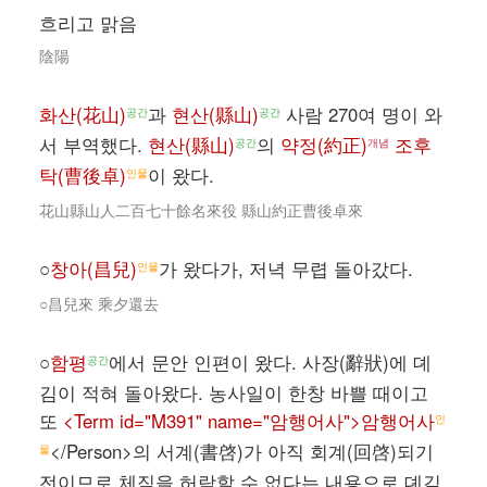
흐리고 맑음
陰陽
화산(花山)
과
현산(縣山)
사람 270여 명이 와
공간
공간
서 부역했다.
현산(縣山)
의
약정(約正)
조후
공간
개념
탁(曹後卓)
이 왔다.
인물
花山縣山人二百七十餘名來役 縣山約正曹後卓來
○
창아(昌兒)
가 왔다가, 저녁 무렵 돌아갔다.
인물
○昌兒來 乘夕還去
○
함평
에서 문안 인편이 왔다. 사장(辭狀)에 뎨
공간
김이 적혀 돌아왔다. 농사일이 한창 바쁠 때이고
또
<Term id="M391" name="암행어사">암행어사
인
</Person>의 서계(書啓)가 아직 회계(回啓)되기
물
전이므로 체직을 허락할 수 없다는 내용으로 뎨김