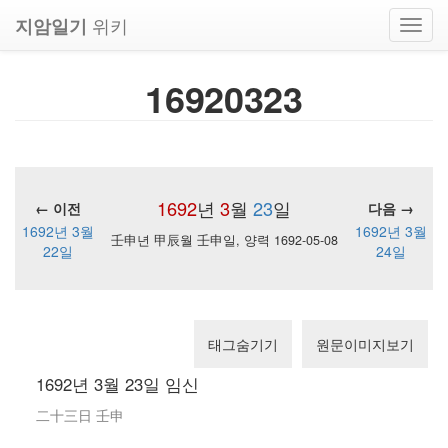
위키
지암일기
Toggl
navig
16920323
1692
년
3
월
23
일
← 이전
다음 →
1692년 3월
1692년 3월
壬申년 甲辰월 壬申일, 양력 1692-05-08
22일
24일
태그숨기기
원문이미지보기
1692년 3월 23일 임신
二十三日 壬申