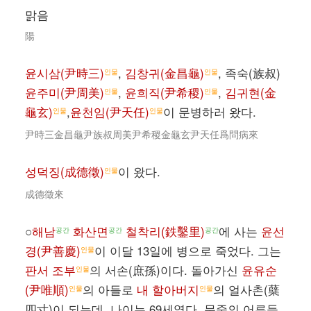
맑음
陽
윤시삼(尹時三)
,
김창귀(金昌龜)
, 족숙(族叔)
인물
인물
윤주미(尹周美)
,
윤희직(尹希稷)
,
김귀현(金
인물
인물
龜玄)
,
윤천임(尹天任)
이 문병하러 왔다.
인물
인물
尹時三金昌龜尹族叔周美尹希稷金龜玄尹天任爲問病來
성덕징(成德徵)
이 왔다.
인물
成德徵來
○
해남
화산면
철착리(鉄鑿里)
에 사는
윤선
공간
공간
공간
경(尹善慶)
이 이달 13일에 병으로 죽었다. 그는
인물
판서 조부
의 서손(庶孫)이다. 돌아가신
윤유순
인물
(尹唯順)
의 아들로
내 할아버지
의 얼사촌(蘖
인물
인물
四寸)이 되는데, 나이는 69세였다. 문중의 어른들