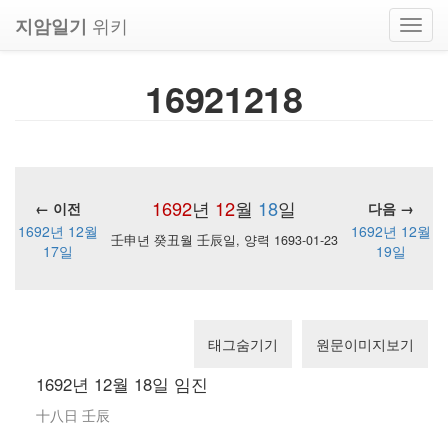
위키
지암일기
Toggl
navig
16921218
1692
년
12
월
18
일
← 이전
다음 →
1692년 12월
1692년 12월
壬申년 癸丑월 壬辰일, 양력 1693-01-23
17일
19일
태그숨기기
원문이미지보기
1692년 12월 18일 임진
十八日 壬辰