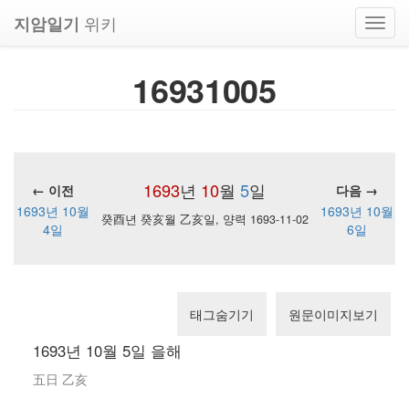
위키
지암일기
Toggl
navig
16931005
1693
년
10
월
5
일
← 이전
다음 →
1693년 10월
1693년 10월
癸酉년 癸亥월 乙亥일, 양력 1693-11-02
4일
6일
태그숨기기
원문이미지보기
1693년 10월 5일 을해
五日 乙亥