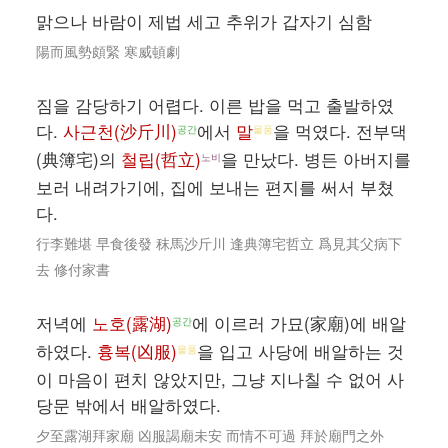
맑으나 바람이 제법 세고 추위가 갑자기 심함
陽而風勢頗緊 寒威頓劇
짐을 감당하기 어렵다. 이른 밥을 먹고 출발하였
다.
사근천(沙斤川)
에서
말
을 먹였다. 전부댁
공간
물품
(典簿宅)의
철립(哲立)
을 만났다. 병든 아버지를
노비
보러 내려가기에, 집에 보내는 편지를 써서 부쳤
다.
行李難堪 早食後發 秣馬沙斤川 逢典簿宅哲立 爲見其父病下
去 修付家書
저녁에
노호(露湖)
에 이르러 가묘(家廟)에 배알
공간
하였다.
흉복(凶服)
을 입고 사당에 배알하는 것
물품
이 마음이 편치 않았지만, 그냥 지나칠 수 없어 사
당문 밖에서 배알하였다.
夕至露湖拜家廟 凶服謁廟未安 而情不可過 拜於廟門之外