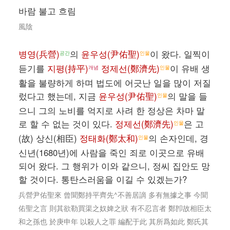
바람 불고 흐림
風陰
병영(兵營)
의
윤우성(尹佑聖)
이 왔다. 일찍이
공간
인물
듣기를
지평(持平)
정제선(鄭濟先)
이 유배 생
개념
인물
활을 불량하게 하며 법도에 어긋난 일을 많이 저질
렀다고 했는데, 지금
윤우성(尹佑聖)
의 말을 들
인물
으니 그의 노비를 억지로 사려 한 정상은 차마 말
로 할 수 없는 것이 있다.
정제선(鄭濟先)
은 고
인물
(故) 상신(相臣)
정태화(鄭太和)
의 손자인데, 경
인물
신년(1680년)에 사람을 죽인 죄로 이곳으로 유배
되어 왔다. 그 행위가 이와 같으니, 정씨 집안도 망
할 것이다. 통탄스러움을 이길 수 있겠는가?
兵營尹佑聖來 曾聞鄭持平齊先^不善居謫 多有無據之事 今聞
佑聖之言 則其欲勒買渠之奴婢之狀 有不忍言者 鄭卽故相臣太
和之孫也 於庚申年 以殺人之罪 編配于此 其所爲如此 鄭氏其