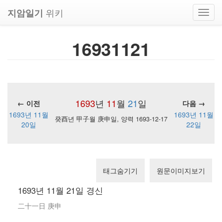
위키
지암일기
Toggl
navig
16931121
1693
년
11
월
21
일
← 이전
다음 →
1693년 11월
1693년 11월
癸酉년 甲子월 庚申일, 양력 1693-12-17
20일
22일
태그숨기기
원문이미지보기
1693년 11월 21일 경신
二十一日 庚申