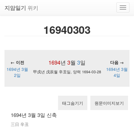
위키
지암일기
Toggl
navig
16940303
1694
년
3
월
3
일
← 이전
다음 →
1694년 3월
1694년 3월
甲戌년 戊辰월 辛丑일, 양력 1694-03-28
2일
4일
태그숨기기
원문이미지보기
1694년 3월 3일 신축
三日 辛丑