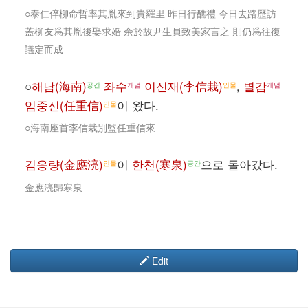
○泰仁倅柳命哲率其胤來到貴羅里 昨日行醮禮 今日去路歷訪
蓋柳友爲其胤後娶求婚 余於故尹生員致美家言之 則仍爲往復
議定而成
○
해남(海南)
좌수
이신재(李信栽)
,
별감
공간
개념
인물
개념
임중신(任重信)
이 왔다.
인물
○海南座首李信栽別監任重信來
김응량(金應湸)
이
한천(寒泉)
으로 돌아갔다.
인물
공간
金應湸歸寒泉
Edit