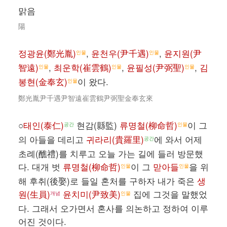
맑음
陽
정광윤(鄭光胤)
,
윤천우(尹千遇)
,
윤지원(尹
인물
인물
智遠)
,
최운학(崔雲鶴)
,
윤필성(尹弼聖)
,
김
인물
인물
인물
봉현(金奉玄)
이 왔다.
인물
鄭光胤尹千遇尹智遠崔雲鶴尹弼聖金奉玄來
○
태인(泰仁)
현감(縣監)
류명철(柳命哲)
이 그
공간
인물
의 아들을 데리고
귀라리(貴羅里)
에 와서 어제
공간
초례(醮禮)를 치루고 오늘 가는 길에 들러 방문했
다. 대개 벗
류명철(柳命哲)
이 그
맏아들
을 위
인물
인물
해 후취(後娶)로 들일 혼처를 구하자 내가 죽은
생
원(生員)
윤치미(尹致美)
집에 그것을 말했었
개념
인물
다. 그래서 오가면서 혼사를 의논하고 정하여 이루
어진 것이다.