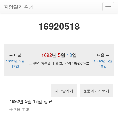
위키
지암일기
Toggl
navig
16920518
1692
년
5
월
18
일
← 이전
다음 →
1692년 5월
1692년 5월
壬申년 丙午월 丁卯일, 양력 1692-07-02
17일
19일
태그숨기기
원문이미지보기
1692년 5월 18일 정묘
十八日 丁卯