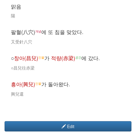
맑음
陽
팔혈(八穴)
에 또 침을 맞았다.
개념
又受針八穴
○
창아(昌兒)
가
적량(赤梁)
에 갔다.
인물
공간
○昌兒往赤梁
흥아(興兒)
가 돌아왔다.
인물
興兒還
Edit