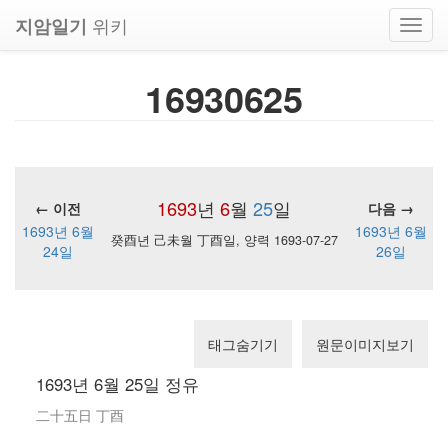
위키
지암일기
Toggl
navig
16930625
1693
년
6
월
25
일
← 이전
다음 →
1693년 6월
1693년 6월
癸酉년 己未월 丁酉일, 양력 1693-07-27
24일
26일
태그숨기기
원문이미지보기
1693년 6월 25일 정유
二十五日 丁酉