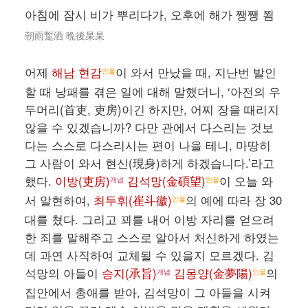
아침에 잠시 비가 뿌리다가, 오후에 해가 쨍쨍 쬠
朝雨蹔洒 晩後杲杲
어제
해남 현감
이 와서 만났을 때, 지난번 발인
인물
할 때 낭패를 겪은 일에 대해 말했더니, ‘아전의 우
두머리(首吏, 吏房)이긴 하지만, 어찌 장을 때리지
않을 수 있겠습니까? 다만 관에서 다스리는 것보
다는 스스로 다스리시는 편이 나을 테니, 마땅히
그 사람이 와서 현신(現身)하게 하겠습니다.’라고
했다.
이방(吏房)
김석망(金碩望)
이 오늘 와
개념
인물
서 알현하여,
최두휘(崔斗徽)
의 예에 따라 장 30
인물
대를 쳤다. 그리고 꾀를 내어 이방 자리를 얻으려
한 죄를 말해주고 스스로 알아서 처신하게 하였는
데 과연 사직하여 교체될 수 있을지 모르겠다. 김
석망의 아들이
승지(承旨)
김몽양(金夢陽)
의
개념
인물
집안에서 총애를 받아, 김석망이 그 아들을 시켜