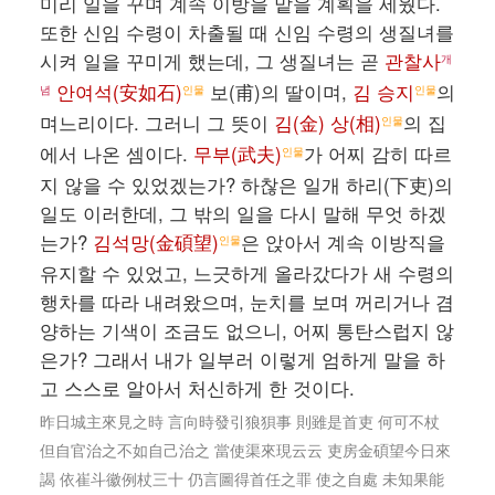
미리 일을 꾸며 계속 이방을 맡을 계획을 세웠다.
또한 신임 수령이 차출될 때 신임 수령의 생질녀를
시켜 일을 꾸미게 했는데, 그 생질녀는 곧
관찰사
개
안여석(安如石)
보(甫)의 딸이며,
김 승지
의
념
인물
인물
며느리이다. 그러니 그 뜻이
김(金) 상(相)
의 집
인물
에서 나온 셈이다.
무부(武夫)
가 어찌 감히 따르
인물
지 않을 수 있었겠는가? 하찮은 일개 하리(下吏)의
일도 이러한데, 그 밖의 일을 다시 말해 무엇 하겠
는가?
김석망(金碩望)
은 앉아서 계속 이방직을
인물
유지할 수 있었고, 느긋하게 올라갔다가 새 수령의
행차를 따라 내려왔으며, 눈치를 보며 꺼리거나 겸
양하는 기색이 조금도 없으니, 어찌 통탄스럽지 않
은가? 그래서 내가 일부러 이렇게 엄하게 말을 하
고 스스로 알아서 처신하게 한 것이다.
昨日城主來見之時 言向時發引狼狽事 則雖是首吏 何可不杖
但自官治之不如自己治之 當使渠來現云云 吏房金碩望今日來
謁 依崔斗徽例杖三十 仍言圖得首任之罪 使之自處 未知果能