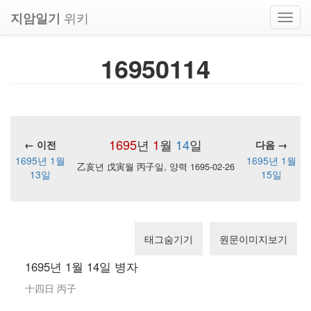
위키
지암일기
Toggl
navig
16950114
1695
년
1
월
14
일
← 이전
다음 →
1695년 1월
1695년 1월
乙亥년 戊寅월 丙子일, 양력 1695-02-26
13일
15일
태그숨기기
원문이미지보기
1695년 1월 14일 병자
十四日 丙子