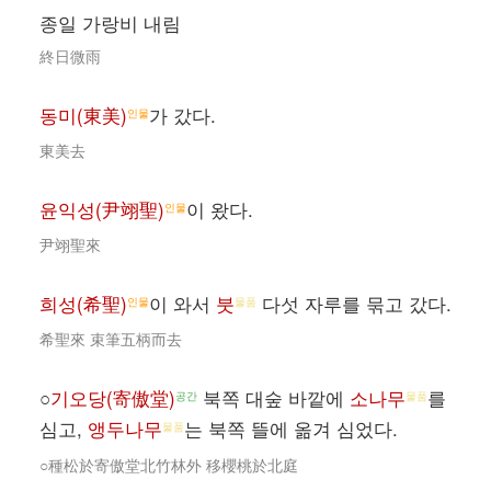
종일 가랑비 내림
終日微雨
동미(東美)
가 갔다.
인물
東美去
윤익성(尹翊聖)
이 왔다.
인물
尹翊聖來
희성(希聖)
이 와서
붓
다섯 자루를 묶고 갔다.
인물
물품
希聖來 束筆五柄而去
○
기오당(寄傲堂)
북쪽 대숲 바깥에
소나무
를
공간
물품
심고,
앵두나무
는 북쪽 뜰에 옮겨 심었다.
물품
○種松於寄傲堂北竹林外 移櫻桃於北庭