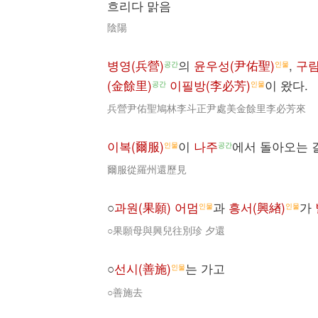
흐리다 맑음
陰陽
병영(兵營)
의
윤우성(尹佑聖)
,
구림
공간
인물
(金餘里)
이필방(李必芳)
이 왔다.
공간
인물
兵營尹佑聖鳩林李斗正尹處美金餘里李必芳來
이복(爾服)
이
나주
에서 돌아오는 
인물
공간
爾服從羅州還歷見
○
과원(果願) 어멈
과
흥서(興緖)
가
인물
인물
○果願母與興兒往別珍 夕還
○
선시(善施)
는 가고
인물
○善施去