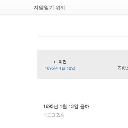
위키
지암일기
← 이전
1695년 1월 12일
乙亥년 
1695년 1월 13일 을해
十三日 乙亥