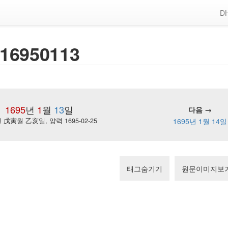
DH
16950113
1695
년
1
월
13
일
다음 →
戊寅월 乙亥일, 양력 1695-02-25
1695년 1월 14일
태그숨기기
원문이미지보