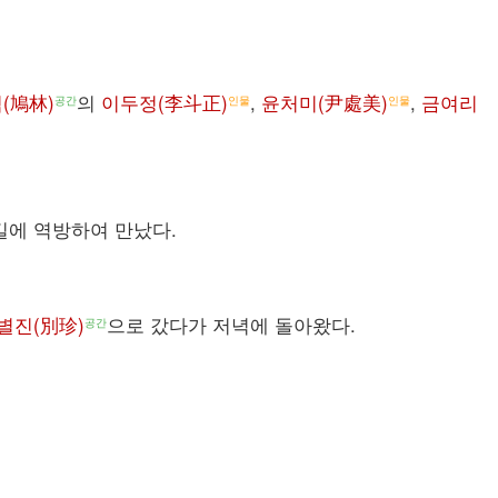
(鳩林)
의
이두정(李斗正)
,
윤처미(尹處美)
,
금여리
공간
인물
인물
길에 역방하여 만났다.
별진(別珍)
으로 갔다가 저녁에 돌아왔다.
공간