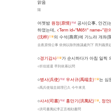
맑음
陽
어젯밤
원정(原情)
공사(公事, 안건)
개념
하였는데,
<Term id="M651" name
(沈梓)
의 수석(壽席)에 가느라 개좌(
인물
去夜原情公事 依例以除刑推議處判下 而判義禁
○
경기감사
가 순시하다가 아침 일찍 
인물
○圻伯巡還 早到依幕以問
○
병사(兵使)
우서규(禹端圭)
는 심
개념
인물
○禹兵使瑞圭就理已久 今午來見
○
사서(司書)
홍만기(洪萬紀)
,
정언
개념
인물
○洪司書萬紀李正言相勛書問