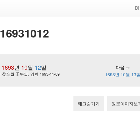
DH
16931012
1693
년
10
월
12
일
다음 →
癸亥월 壬午일, 양력 1693-11-09
1693년 10월 13
태그숨기기
원문이미지보