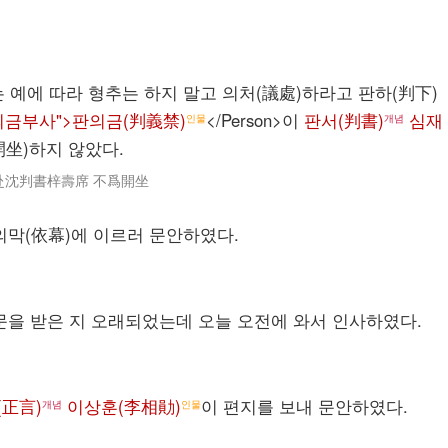
는 예에 따라 형추는 하지 말고 의처(議處)하라고 판하(判下)
="판의금부사">판의금(判義禁)
</Person>이
판서(判書)
심재
인물
개념
開坐)하지 않았다.
赴沈判書梓壽席 不爲開坐
의막(依幕)에 이르러 문안하였다.
문을 받은 지 오래되었는데 오늘 오전에 와서 인사하였다.
(正言)
이상훈(李相勛)
이 편지를 보내 문안하였다.
개념
인물