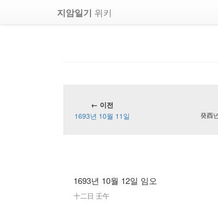
위키
지암일기
← 이전
1693년 10월 11일
癸酉년 
1693년 10월 12일 임오
十二日 壬午