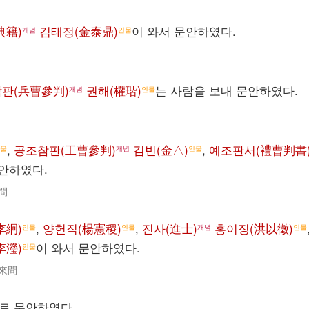
典籍)
김태정(金泰鼎)
이 와서 문안하였다.
개념
인물
판(兵曹參判)
권해(權瑎)
는 사람을 보내 문안하였다.
개념
인물
,
공조참판(工曹參判)
김빈(金△)
,
예조판서(禮曹判書
물
개념
인물
안하였다.
問
李絅)
,
양헌직(楊憲稷)
,
진사(進士)
홍이징(洪以徵)
인물
인물
개념
인물
李瀅)
이 와서 문안하였다.
인물
來問
로 문안하였다.