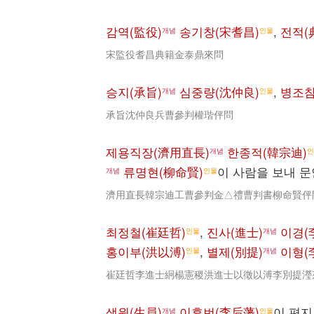
감역(監役)
송기창(宋耆昌)
,
전적(
개념
인물
宋監役耆昌典籍金泰鼎來問
승지(承旨)
심중량(沈仲良)
,
병조참
개념
인물
承旨沈仲良兵曹參判權瑎伻問
제용직장(濟用直長)
한종적(韓宗迪)
개념
인
류명현(柳命賢)
이 사람을 보내 문
개념
인물
濟用直長韓宗迪工曹參判金△禮曹判書柳命賢伻
최정철(崔廷哲)
,
진사(進士)
이경(
인물
개념
홍이부(洪以溥)
,
별제(別提)
이형(
인물
개념
崔廷哲李進士絅楊憲稷洪進士以徵以溥李別提瀅
생원(生員)
이후번(李后藩)
이 편지
개념
인물