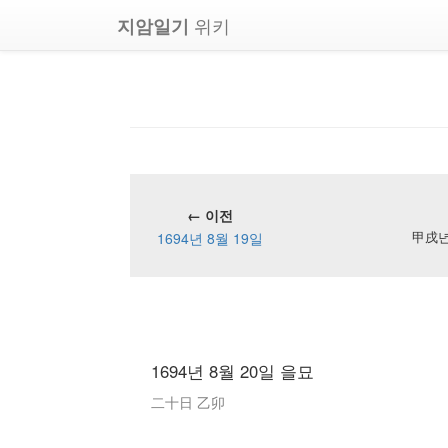
위키
지암일기
← 이전
1694년 8월 19일
甲戌년 
1694년 8월 20일 을묘
二十日 乙卯