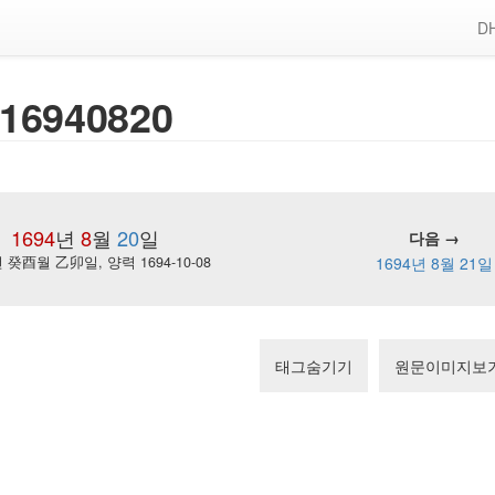
DH
16940820
1694
년
8
월
20
일
다음 →
癸酉월 乙卯일, 양력 1694-10-08
1694년 8월 21일
태그숨기기
원문이미지보