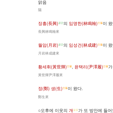
맑음
陽
장흥(長興)
의
임명한(林鳴翰)
이 왔
공간
인물
長興林鳴翰來
월암(月岩)
의
임성건(林成建)
이 왔
공간
인물
月岩林成建來
황세휘(黃世輝)
,
윤택리(尹澤履)
가
인물
인물
黃世輝尹澤履來
정(鄭) 생(生)
이 왔다.
인물
鄭生來
○오후에 이웃의
개
가 또 방안에 들
물품