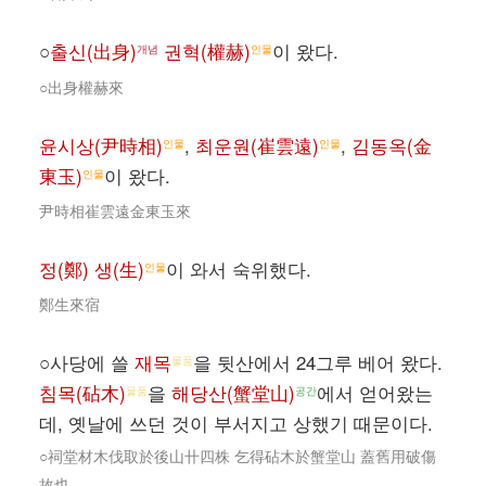
○
출신(出身)
권혁(權赫)
이 왔다.
개념
인물
○出身權赫來
윤시상(尹時相)
,
최운원(崔雲遠)
,
김동옥(金
인물
인물
東玉)
이 왔다.
인물
尹時相崔雲遠金東玉來
정(鄭) 생(生)
이 와서 숙위했다.
인물
鄭生來宿
○사당에 쓸
재목
을 뒷산에서 24그루 베어 왔다.
물품
침목(砧木)
을
해당산(蟹堂山)
에서 얻어왔는
물품
공간
데, 옛날에 쓰던 것이 부서지고 상했기 때문이다.
○祠堂材木伐取於後山卄四株 乞得砧木於蟹堂山 蓋舊用破傷
故也