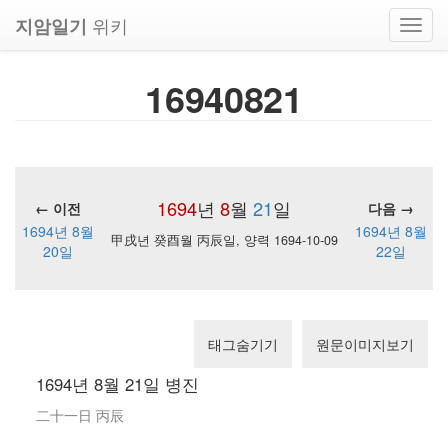
위키
지암일기
Toggl
navig
16940821
1694
년
8
월
21
일
← 이전
다음 →
1694년 8월
1694년 8월
甲戌년 癸酉월 丙辰일, 양력 1694-10-09
20일
22일
태그숨기기
원문이미지보기
1694년 8월 21일 병진
二十一日 丙辰