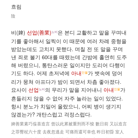
흐림
陰
비(婢)
선업(善業)
은 본디 교활하고 말을 꾸며내
노비
기를 좋아해서 일찍이 이 때문에 여러 차례 중형을
받았는데도 고치지 못했다. 며칠 전 또 말을 꾸며
낸 죄로 볼기 60대를 때렸는데 간밤에 홀연히 도주
해 버렸으니, 통탄스러운 일이지만 도리어 다행이
기도 하다. 어제 초저녁에
아내
가 뱃속에 덩어
인물
리가 뭉쳐 아프다가 밤이 되면서 차츰 좋아졌다.
요사이
선업
의 무리가 말을 지어내니
아내
가
노비
인물
흔들리지 않을 수 없어 자주 놀라는 일이 있었다.
항시 분노가 치밀어 올랐으니, 어찌 병이 생기지
않겠는가? 개탄스럽고 걱정스럽다.
婢善業素巧侫喜造言 曾以此累被重刑而不悛 數日前 又以造言
之罪臀杖六十度 去夜忽逃走 可痛而還可幸也 昨日初昏 室人