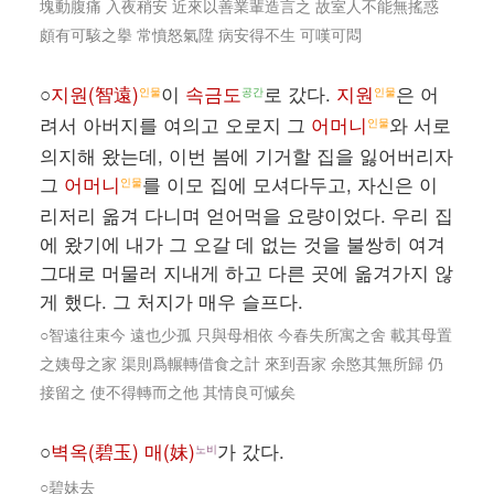
塊動腹痛 入夜稍安 近來以善業輩造言之 故室人不能無搖惑
頗有可駭之擧 常憤怒氣陞 病安得不生 可嘆可悶
○
지원(智遠)
이
속금도
로 갔다.
지원
은 어
인물
공간
인물
려서 아버지를 여의고 오로지 그
어머니
와 서로
인물
의지해 왔는데, 이번 봄에 기거할 집을 잃어버리자
그
어머니
를 이모 집에 모셔다두고, 자신은 이
인물
리저리 옮겨 다니며 얻어먹을 요량이었다. 우리 집
에 왔기에 내가 그 오갈 데 없는 것을 불쌍히 여겨
그대로 머물러 지내게 하고 다른 곳에 옮겨가지 않
게 했다. 그 처지가 매우 슬프다.
○智遠往束今 遠也少孤 只與母相依 今春失所寓之舍 載其母置
之姨母之家 渠則爲輾轉借食之計 來到吾家 余愍其無所歸 仍
接留之 使不得轉而之他 其情良可慽矣
○
벽옥(碧玉) 매(妹)
가 갔다.
노비
○碧妹去