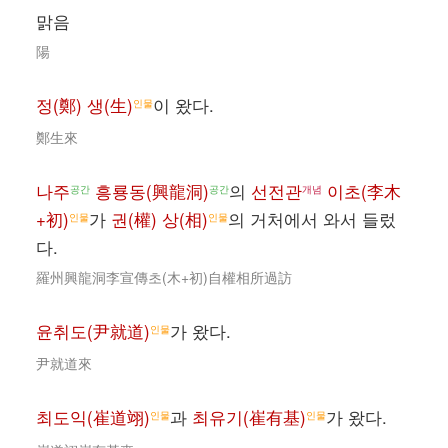
맑음
陽
정(鄭) 생(生)
이 왔다.
인물
鄭生來
나주
흥룡동(興龍洞)
의
선전관
이초(李木
공간
공간
개념
+初)
가
권(權) 상(相)
의 거처에서 와서 들렀
인물
인물
다.
羅州興龍洞李宣傳초(木+初)自權相所過訪
윤취도(尹就道)
가 왔다.
인물
尹就道來
최도익(崔道翊)
과
최유기(崔有基)
가 왔다.
인물
인물