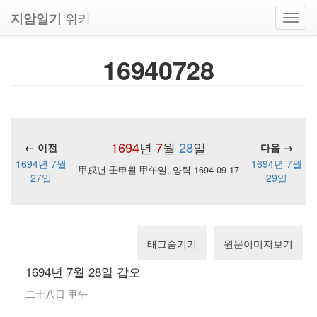
위키
지암일기
Toggl
navig
16940728
1694
년
7
월
28
일
← 이전
다음 →
1694년 7월
1694년 7월
甲戌년 壬申월 甲午일, 양력 1694-09-17
27일
29일
태그숨기기
원문이미지보기
1694년 7월 28일 갑오
二十八日 甲午