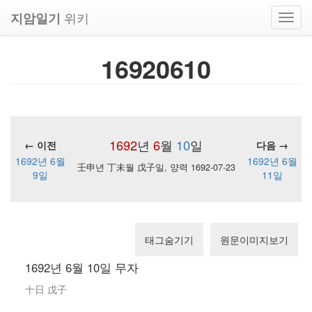
위키
지암일기
Toggl
navig
16920610
1692
년
6
월
10
일
← 이전
다음 →
1692년 6월
1692년 6월
壬申년 丁未월 戊子일, 양력 1692-07-23
9일
11일
태그숨기기
원문이미지보기
1692년 6월 10일 무자
十日 戊子