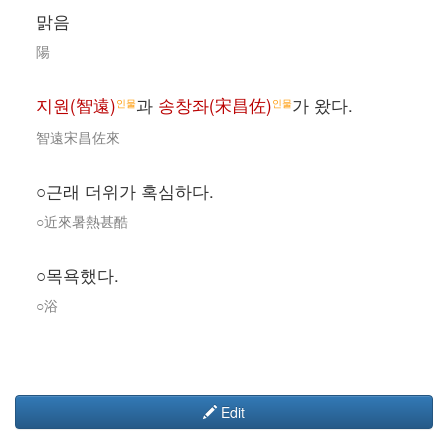
맑음
陽
지원(智遠)
과
송창좌(宋昌佐)
가 왔다.
인물
인물
智遠宋昌佐來
○근래 더위가 혹심하다.
○近來暑熱甚酷
○목욕했다.
○浴
Edit