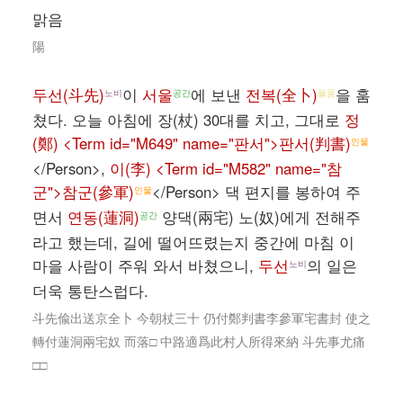
맑음
陽
두선(斗先)
이
서울
에 보낸
전복(全卜)
을 훔
노비
공간
물품
쳤다. 오늘 아침에 장(杖) 30대를 치고, 그대로
정
(鄭) <Term id="M649" name="판서">판서(判書)
인물
</Person>,
이(李) <Term id="M582" name="참
군">참군(參軍)
</Person> 댁 편지를 봉하여 주
인물
면서
연동(蓮洞)
양댁(兩宅) 노(奴)에게 전해주
공간
라고 했는데, 길에 떨어뜨렸는지 중간에 마침 이
마을 사람이 주워 와서 바쳤으니,
두선
의 일은
노비
더욱 통탄스럽다.
斗先偸出送京全卜 今朝杖三十 仍付鄭判書李參軍宅書封 使之
轉付蓮洞兩宅奴 而落□ 中路適爲此村人所得來納 斗先事尤痛
□□