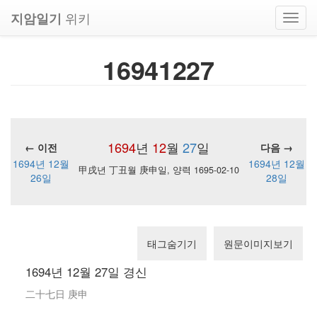
위키
지암일기
Toggl
navig
16941227
1694
년
12
월
27
일
← 이전
다음 →
1694년 12월
1694년 12월
甲戌년 丁丑월 庚申일, 양력 1695-02-10
26일
28일
태그숨기기
원문이미지보기
1694년 12월 27일 경신
二十七日 庚申