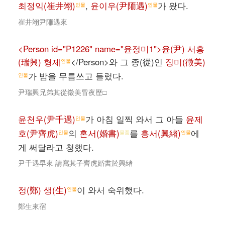
최정익(崔井翊)
,
윤이우(尹陑遇)
가 왔다.
인물
인물
崔井翊尹陑遇來
<Person id="P1226" name="윤정미1">윤(尹) 서흥
(瑞興) 형제
</Person>와 그 종(從)인
징미(徵美)
인물
가 밤을 무릅쓰고 들렀다.
인물
尹瑞興兄弟其從徵美冒夜歷□
윤천우(尹千遇)
가 아침 일찍 와서 그 아들
윤제
인물
호(尹齊虎)
의
혼서(婚書)
를
흥서(興緖)
에
인물
물품
인물
게 써달라고 청했다.
尹千遇早來 請寫其子齊虎婚書於興緖
정(鄭) 생(生)
이 와서 숙위했다.
인물
鄭生來宿