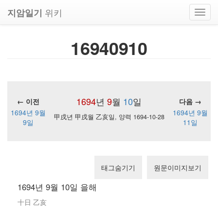
위키
지암일기
Toggl
navig
16940910
1694
년
9
월
10
일
← 이전
다음 →
1694년 9월
1694년 9월
甲戌년 甲戌월 乙亥일, 양력 1694-10-28
9일
11일
태그숨기기
원문이미지보기
1694년 9월 10일 을해
十日 乙亥