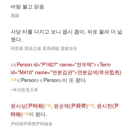
바람 불고 맑음
風陽
사당 터를 다지고 보니 몹시 좁아, 뒤로 물려 더 넓
혔다.
祠堂基 旣築之後 甚爲狹隘 退後加斥
○
<Person id="P1827" name="전우택"><Term
id="M410" name="연분감관">연분감색(年分監色)
</Person></Person>이 또 왔다.
인물
○年分監色又來
윤시상(尹時相)
,
윤순제(尹舜齊)
,
윤시한(尹
인물
인물
時翰)
이 왔다.
인물
尹時相尹舜齊尹時翰來