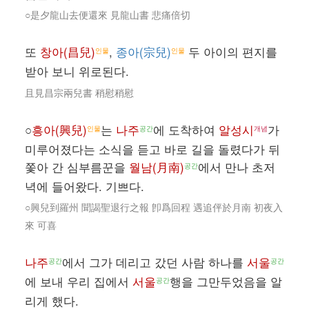
○是夕龍山去便還來 見龍山書 悲痛倍切
또
창아(昌兒)
,
종아(宗兒)
두 아이의 편지를
인물
인물
받아 보니 위로된다.
且見昌宗兩兒書 稍慰稍慰
○
흥아(興兒)
는
나주
에 도착하여
알성시
가
인물
공간
개념
미루어졌다는 소식을 듣고 바로 길을 돌렸다가 뒤
쫓아 간 심부름꾼을
월남(月南)
에서 만나 초저
공간
녁에 들어왔다. 기쁘다.
○興兒到羅州 聞謁聖退行之報 卽爲回程 遇追伻於月南 初夜入
來 可喜
나주
에서 그가 데리고 갔던 사람 하나를
서울
공간
공간
에 보내 우리 집에서
서울
행을 그만두었음을 알
공간
리게 했다.