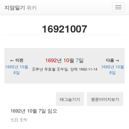
위키
지암일기
Toggl
navig
16921007
1692
년
10
월
7
일
← 이전
다음 →
1692년 10월
1692년 10월
壬申년 辛亥월 壬午일, 양력 1692-11-14
6일
8일
태그숨기기
원문이미지보기
1692년 10월 7일 임오
七日 壬午