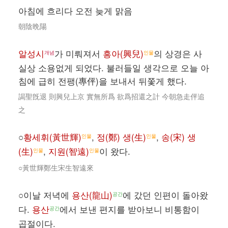
아침에 흐리다 오전 늦게 맑음
朝陰晩陽
알성시
가 미뤄져서
흥아(興兒)
의 상경은 사
개념
인물
실상 소용없게 되었다. 불러들일 생각으로 오늘 아
침에 급히 전팽(專伻)을 보내서 뒤쫓게 했다.
謁聖旣退 則興兒上京 實無所爲 欲爲招還之計 今朝急走伻追
之
○
황세휘(黃世輝)
,
정(鄭) 생(生)
,
송(宋) 생
인물
인물
(生)
,
지원(智遠)
이 왔다.
인물
인물
○黃世輝鄭生宋生智遠來
○이날 저녁에
용산(龍山)
에 갔던 인편이 돌아왔
공간
다.
용산
에서 보낸 편지를 받아보니 비통함이
공간
곱절이다.