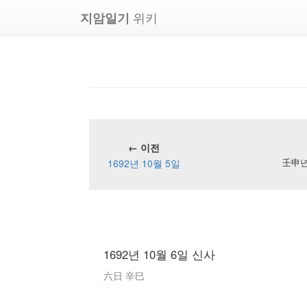
위키
지암일기
← 이전
1692년 10월 5일
壬申년 
1692년 10월 6일 신사
六日 辛巳