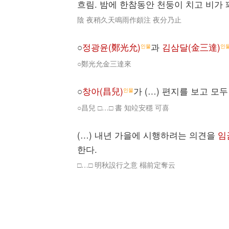
흐림. 밤에 한참동안 천둥이 치고 비가
陰 夜稍久天鳴雨作頗注 夜分乃止
○
정광윤(鄭光允)
과
김삼달(金三達)
인물
인
○鄭光允金三達來
○
창아(昌兒)
가 (…) 편지를 보고 모
인물
○昌兒 □…□ 書 知竝安穩 可喜
(…) 내년 가을에 시행하려는 의견을
임
한다.
□…□ 明秋設行之意 榻前定奪云