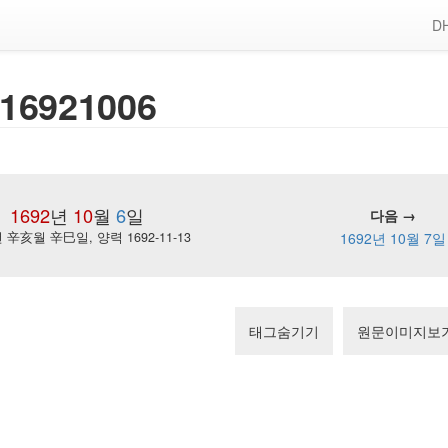
DH
16921006
1692
년
10
월
6
일
다음 →
辛亥월 辛巳일, 양력 1692-11-13
1692년 10월 7일
태그숨기기
원문이미지보