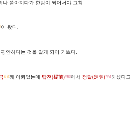
 꽤나 쏟아지다가 한밤이 되어서야 그침
이 왔다.
물
두 평안하다는 것을 알게 되어 기쁘다.
금
께 아뢰었는데
탑전(榻前)
에서
정탈(定奪)
하셨다
인물
개념
개념