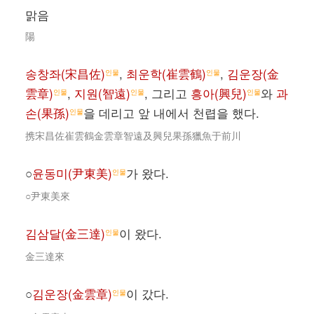
맑음
陽
송창좌(宋昌佐)
,
최운학(崔雲鶴)
,
김운장(金
인물
인물
雲章)
,
지원(智遠)
, 그리고
흥아(興兒)
와
과
인물
인물
인물
손(果孫)
을 데리고 앞 내에서 천렵을 했다.
인물
携宋昌佐崔雲鶴金雲章智遠及興兒果孫獵魚于前川
○
윤동미(尹東美)
가 왔다.
인물
○尹東美來
김삼달(金三達)
이 왔다.
인물
金三達來
○
김운장(金雲章)
이 갔다.
인물