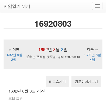
위키
지암일기
Toggl
navig
16920803
1692
년
8
월
3
일
← 이전
다음 →
1692년 8월
1692년 8월
壬申년 己酉월 庚辰일, 양력 1692-09-13
2일
4일
태그숨기기
원문이미지보기
1692년 8월 3일 경진
三日 庚辰