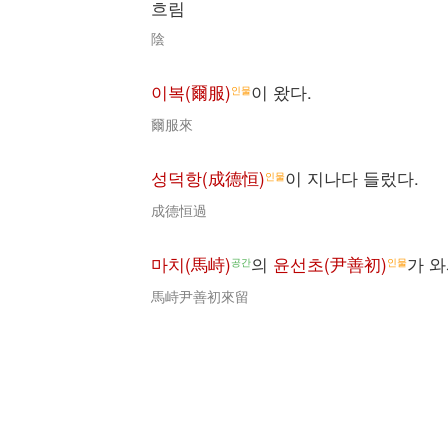
흐림
陰
이복(爾服)
이 왔다.
인물
爾服來
성덕항(成德恒)
이 지나다 들렀다.
인물
成德恒過
마치(馬峙)
의
윤선초(尹善初)
가 와
공간
인물
馬峙尹善初來留