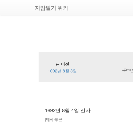
위키
지암일기
← 이전
1692년 8월 3일
壬申년 
1692년 8월 4일 신사
四日 辛巳