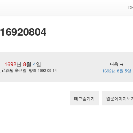
DH
16920804
1692
년
8
월
4
일
다음 →
己酉월 辛巳일, 양력 1692-09-14
1692년 8월 5일
태그숨기기
원문이미지보