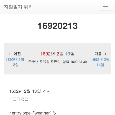
위키
지암일기
Toggl
navig
16920213
1692
년
2
월
13
일
← 이전
다음 →
1692년 2월
1692년 2월
壬申년 癸卯월 癸巳일, 양력 1692-03-30
12일
14일
1692년 2월 13일 계사
十三日 癸巳
<entry type="weather" />