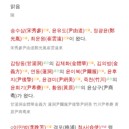
맑음
陽
송수삼(宋秀參)
,
윤유도(尹由道)
,
정광윤(鄭
인물
인물
光胤)
,
최운원(崔雲遠)
이 왔다.
인물
인물
宋秀參尹由道鄭光胤崔雲遠來
감탕동(甘湯洞)
의
김체화(金體華)
,
김의방(金
공간
인물
義方)
,
연동(蓮洞)
의
윤이복(尹爾服)
,
윤후
인물
공간
인물
지(尹後摯)
,
윤경미(尹絅美)
,
죽천(竹川)
의
인물
인물
공간
윤희기(尹希夔)
,
황원(黃原)
의 윤상구(尹商
인물
공간
耈)가 왔다.
甘湯洞金體華金義方 蓮洞尹爾服尹後摯尹絅美 竹川尹希夔 黃
原尹商耈來
○
이만방(李晩芳)
격포(格浦)
첨사(僉使)
령
인물
개념