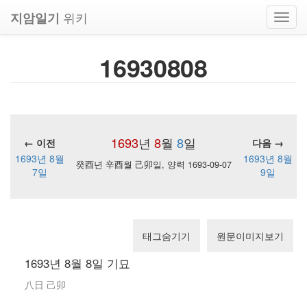
위키
지암일기
Toggl
navig
16930808
1693
년
8
월
8
일
← 이전
다음 →
1693년 8월
1693년 8월
癸酉년 辛酉월 己卯일, 양력 1693-09-07
7일
9일
태그숨기기
원문이미지보기
1693년 8월 8일 기묘
八日 己卯