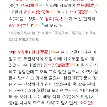
(令)이
격포(格浦)
임소에 당도하여
부목(賻木)
공간
물
3필과
건민어(乾民魚)
3마리,
석어(石魚)
3
품
물품
물품
속(束)을 보냈다. 또
창아(昌兒)
가 부친 편지와
인물
[1]
양간환(羊肝丸)
을 보냈다.
물품
○李令晩芳到格浦任所 送賻木三疋乾民魚三尾石魚三束 且送
昌兒所付書及羊肝丸
○
해남(海南) 현감(縣監)
은 본디 성품이 너무 어
인물
질고 또 무원칙하여 도임 이래 가소로운 일이 꽤
있었다. 수리(首吏)
김석망(金碩望)
이 원래 간사
인물
하고 참람한데도 오직 그의 말만 들으니, 아랫사람
들이 방자하고 멋대로 굴었다. 한정(閑丁) 문제 같
은 경우 난잡하기가 한이 없었는데, 혹 잘못 편입
된 사람이 소장(訴狀)을 올리면 현감은, “내 마땅히
빼 줄 것이니, 너는 해당 색리(色吏)에게 인정(人
情)을 넉넉히 주도록 하라”고 말하면서,
소지(所