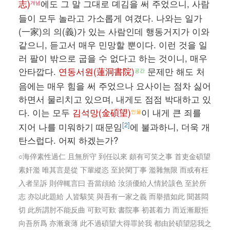
志)
에도 그 말 그대로 뎨김을 써 주었으니, 사람
개념
들이 모두 놀라고 가소롭게 여겼다. 나와는 일가
(一家)의 의(義)가 있는 사람인데 행동거지가 이와
같으니, 듣고서 매우 민망할 뿐이다. 이런 것을 일
러 팔이 밖으로 굽을 수 없다고 하는 것이니, 매우
안타깝다.
연동서원(蓮洞書院)
문제만 해도 처
공간
음에는 매우 힘을 써 주었으나 요사이는 점차 싫어
하면서 물리치고 있으며, 내게도 점점 박대하고 있
다. 이는 모두
김석망(金碩望)
이 내게 큰 죄를
인물
[2]
지어 나를 미워하기 때문임
에 불과하니, 더욱 개
탄스럽다. 어찌 하겠는가?
○海倅素性過仁 且無所守 到任以來 頗有可笑之事 首吏金碩望
素奸濫 唯其言是從 下輩縱恣 至於閑丁事 濫雜無限 而或有枉
入者呈訴 則倅輒言曰 吾當頉給 汝須優給人情於該色 至於所
志 亦以此題給 人皆駭笑 與吾有一家之義 而擧措如此 聞甚悶
切 此所謂肘不能反曲 可歎可歎 書院事 初甚着力 而近漸厭拒
向吾所爲 亦漸衰薄 此不過碩望大得罪於我 都由於碩望惡我之