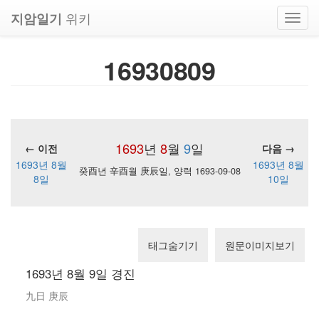
위키
지암일기
Toggl
navig
16930809
1693
년
8
월
9
일
← 이전
다음 →
1693년 8월
1693년 8월
癸酉년 辛酉월 庚辰일, 양력 1693-09-08
8일
10일
태그숨기기
원문이미지보기
1693년 8월 9일 경진
九日 庚辰