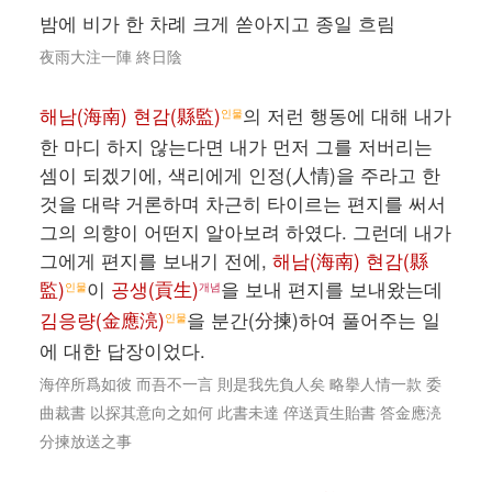
밤에 비가 한 차례 크게 쏟아지고 종일 흐림
夜雨大注一陣 終日陰
해남(海南) 현감(縣監)
의 저런 행동에 대해 내가
인물
한 마디 하지 않는다면 내가 먼저 그를 저버리는
셈이 되겠기에, 색리에게 인정(人情)을 주라고 한
것을 대략 거론하며 차근히 타이르는 편지를 써서
그의 의향이 어떤지 알아보려 하였다. 그런데 내가
그에게 편지를 보내기 전에,
해남(海南) 현감(縣
監)
이
공생(貢生)
을 보내 편지를 보내왔는데
인물
개념
김응량(金應湸)
을 분간(分揀)하여 풀어주는 일
인물
에 대한 답장이었다.
海倅所爲如彼 而吾不一言 則是我先負人矣 略擧人情一款 委
曲裁書 以探其意向之如何 此書未達 倅送貢生貽書 答金應湸
分揀放送之事