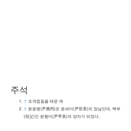
주석
↑
조개껍질을 태운 재
↑
윤응병(尹應丙)은 윤세미(尹世美)의 장남인데, 백부
(伯父)인 윤형미(尹亨美)의 양자가 되었다.