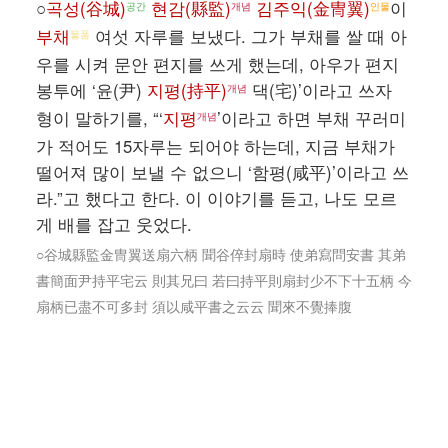
○
곡성(谷城)
현감(縣監)
김주익(金冑翼)
이
공간
개념
인물
부채
여섯 자루를 보냈다. 그가 부채를 쌀 때 아
물품
우를 시켜 문안 편지를 쓰게 했는데, 아우가 편지
봉투에 ‘윤(尹)
지평(持平)
댁(宅)’이라고 쓰자
개념
형이 말하기를, “‘
지평
’이라고 하면 부채 꾸러미
개념
가 적어도 15자루는 되어야 하는데, 지금 부채가
떨어져 많이 보낼 수 없으니 ‘함평(咸平)’이라고 쓰
라.”고 했다고 한다. 이 이야기를 듣고, 나도 모르
게 배를 잡고 웃었다.
○谷城縣監金冑翼送扇六柄 聞谷倅封扇時 使弟寫問安書 其弟
書簡面尹持平宅云 則其兄曰 若曰持平則扇封少不下十五柄 今
扇柄已盡不可多封 須以咸平書之云云 聞來不覺捧腹