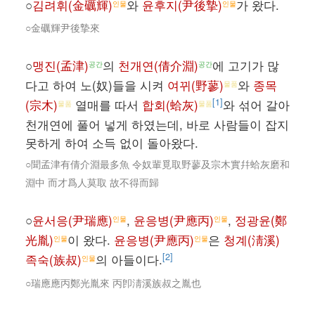
○
김려휘(金礪輝)
와
윤후지(尹後摯)
가 왔다.
인물
인물
○金礪輝尹後摯來
○
맹진(孟津)
의
천개연(倩介淵)
에 고기가 많
공간
공간
다고 하여 노(奴)들을 시켜
여뀌(野蓼)
와
종목
물품
[1]
(宗木)
열매를 따서
합회(蛤灰)
와 섞어 갈아
물품
물품
천개연에 풀어 넣게 하였는데, 바로 사람들이 잡지
못하게 하여 소득 없이 돌아왔다.
○聞孟津有倩介淵最多魚 令奴輩覓取野蓼及宗木實幷蛤灰磨和
淵中 而才爲人莫取 故不得而歸
○
윤서응(尹瑞應)
,
윤응병(尹應丙)
,
정광윤(鄭
인물
인물
光胤)
이 왔다.
윤응병(尹應丙)
은
청계(淸溪)
인물
인물
[2]
족숙(族叔)
의 아들이다.
인물
○瑞應應丙鄭光胤來 丙卽淸溪族叔之胤也