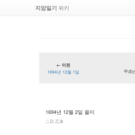
위키
지암일기
← 이전
1694년 12월 1일
甲戌년 
1694년 12월 2일 을미
二日 乙未