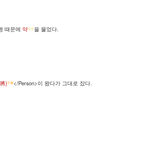
 병 때문에
약
을 물었다.
물품
別將)
</Person>이 왔다가 그대로 잤다.
인물