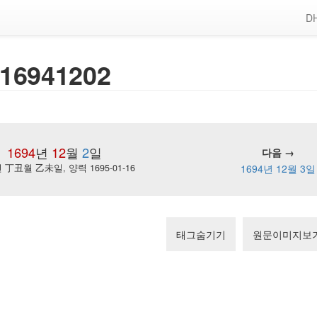
DH
16941202
1694
년
12
월
2
일
다음 →
丁丑월 乙未일, 양력 1695-01-16
1694년 12월 3일
태그숨기기
원문이미지보