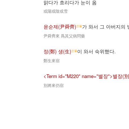
맑다가 흐리다가 눈이 옴
或陽或陰或雪
윤순제(尹舜齊)
가 와서 그 아버지의
인물
尹舜齊來 爲其父病問藥
정(鄭) 생(生)
이 와서 숙위했다.
인물
鄭生來宿
<Term id="M220" name="별장">별장(
別將來仍宿