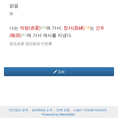
맑음
陽
나는
적량(赤梁)
에 가서,
창서(昌緖)
는
간두
공간
인물
(榦頭)
에 가서 제사를 지냈다.
공간
吾往赤梁 昌往榦頭 行祀事
Edit
개인정보 정책
jiamdiary 소개
면책 조항
Login / Create Account
Powered by MediaWiki