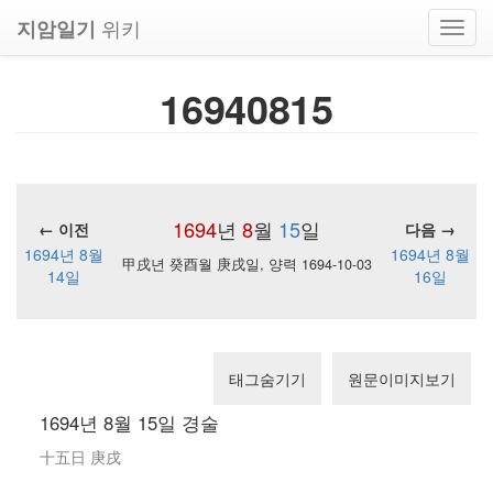
위키
지암일기
Toggl
navig
16940815
1694
년
8
월
15
일
← 이전
다음 →
1694년 8월
1694년 8월
甲戌년 癸酉월 庚戌일, 양력 1694-10-03
14일
16일
태그숨기기
원문이미지보기
1694년 8월 15일 경술
十五日 庚戌