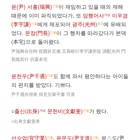
윤(尹) 서흥(瑞興)
이 재임하고 있을 때의 재해
인물
때문에 이미 파직되었다가, 또
암행어사
이우겸
개념
(李宇謙)
에게 체포되어
광주(光州)
에 유배되
인물
공간
었다.
문장(門長)
이 그 행차를 따라갔다가 본댁
인물
(本宅)으로 돌아왔다.
尹瑞興在任時 旣罷於災傷 又爲暗行李宇謙所捉 謫配光州 門
長隨其行 仍還本宅
윤천우(尹千遇)
도 함께 와서 평안하다는 아이들
인물
의 편지를 받았다. 기쁘다.
尹千遇亦偕來 得見兒輩平書 可喜
○
출신(出身)
문헌비(文獻斐)
가 왔다.
개념
인물
○出身文獻斐來
선수업(宣守業)
,
윤문도(尹文道)
, 윤△도(尹
인물
인물