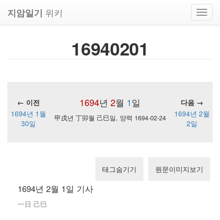
위키
지암일기
Toggl
navig
16940201
1694
년
2
월
1
일
← 이전
다음 →
1694년 1월
1694년 2월
甲戌년 丁卯월 己巳일, 양력 1694-02-24
30일
2일
태그숨기기
원문이미지보기
1694년 2월 1일 기사
一日 己巳