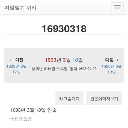
위키
지암일기
Toggl
navig
16930318
1693
년
3
월
18
일
← 이전
다음 →
1693년 3월
1693년 3월
癸酉년 丙辰월 壬戌일, 양력 1693-04-23
17일
19일
태그숨기기
원문이미지보기
1693년 3월 18일 임술
十八日 壬戌