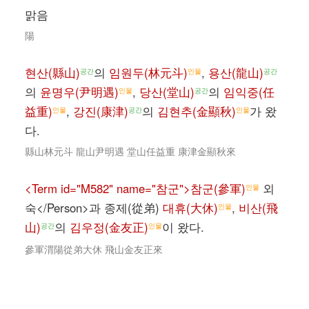
맑음
陽
현산(縣山)
의
임원두(林元斗)
,
용산(龍山)
공간
인물
공간
의
윤명우(尹明遇)
,
당산(堂山)
의
임익중(任
인물
공간
益重)
,
강진(康津)
의
김현추(金顯秋)
가 왔
인물
공간
인물
다.
縣山林元斗 龍山尹明遇 堂山任益重 康津金顯秋來
<Term id="M582" name="참군">참군(參軍)
외
인물
숙</Person>과 종제(從弟)
대휴(大休)
,
비산(飛
인물
山)
의
김우정(金友正)
이 왔다.
공간
인물
參軍渭陽從弟大休 飛山金友正來