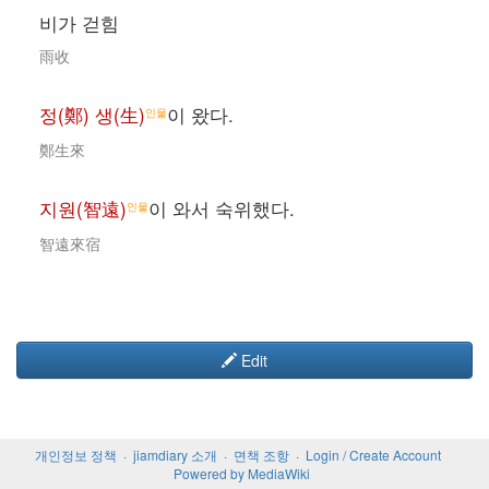
비가 걷힘
雨收
정(鄭) 생(生)
이 왔다.
인물
鄭生來
지원(智遠)
이 와서 숙위했다.
인물
智遠來宿
Edit
개인정보 정책
jiamdiary 소개
면책 조항
Login / Create Account
Powered by MediaWiki