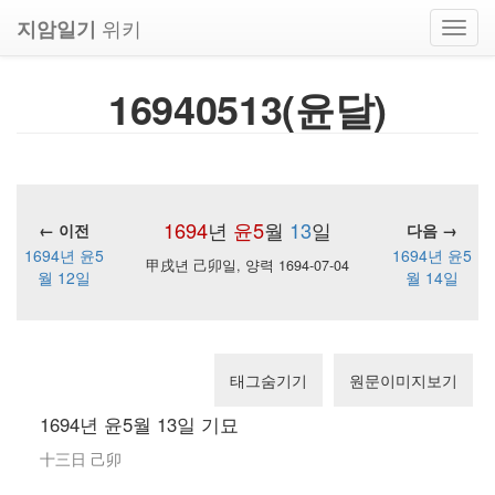
위키
지암일기
Toggl
navig
16940513(윤달)
1694
년
윤5
월
13
일
← 이전
다음 →
1694년 윤5
1694년 윤5
甲戌년 己卯일, 양력 1694-07-04
월 12일
월 14일
태그숨기기
원문이미지보기
1694년 윤5월 13일 기묘
十三日 己卯