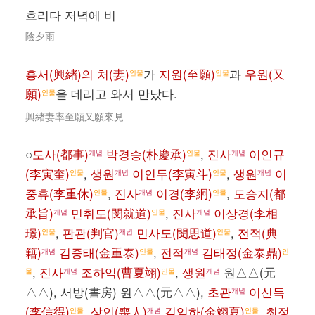
흐리다 저녁에 비
陰夕雨
흥서(興緖)의 처(妻)
가
지원(至願)
과
우원(又
인물
인물
願)
을 데리고 와서 만났다.
인물
興緖妻率至願又願來見
○
도사(都事)
박경승(朴慶承)
,
진사
이인규
개념
인물
개념
(李寅奎)
,
생원
이인두(李寅斗)
,
생원
이
인물
개념
인물
개념
중휴(李重休)
,
진사
이경(李絅)
,
도승지(都
인물
개념
인물
承旨)
민취도(閔就道)
,
진사
이상경(李相
개념
인물
개념
璟)
,
판관(判官)
민사도(閔思道)
,
전적(典
인물
개념
인물
籍)
김중태(金重泰)
,
전적
김태정(金泰鼎)
개념
인물
개념
인
,
진사
조하익(曹夏翊)
,
생원
원△△(元
물
개념
인물
개념
△△), 서방(書房) 원△△(元△△),
초관
이신득
개념
(李信得)
,
상인(喪人)
김익하(金翊夏)
,
최정
인물
개념
인물