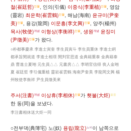
철(崔廷哲)
, 인의(引儀)
이중식(李重植)
, 영암
인물
인물
(靈岩)
최운학(崔雲鶴)
, 해남(海南)
윤규미(尹奎
인물
美)
, 용강(龍岡)
이문흥(李文興)
, 양주(楊州)
인물
인물
목사(牧使)
이형상(李衡祥)
,
생원
윤징미
개념
인물
개념
(尹徵美)
가 왔다.
인물
○朴都事慶承 李進士寅奎 李生員寅斗 李生員重休 李進士絅
都承旨閔就道 李進士相璟 閔判官思道 金典籍重泰 金典籍泰
鼎 曹進士夏翊 元生員△△ 元書房△△ 李哨官信得 喪人金翊
夏 崔廷哲 李引儀重植 靈岩崔雲鶴 海南尹奎美 李龍岡文興 楊
州牧使李衡祥 尹生員徵美來
주서(注書)
이상휴(李相休)
가
횃불(大炬)
개념
인물
물품
한 동(同)을 보냈다.
李注書相休送大炬一同
○전부댁(典簿宅) 노(奴)
용립(龍立)
이 남쪽으로
노비