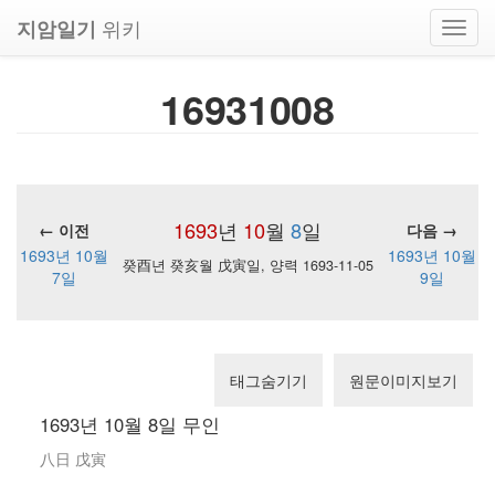
위키
지암일기
Toggl
navig
16931008
1693
년
10
월
8
일
← 이전
다음 →
1693년 10월
1693년 10월
癸酉년 癸亥월 戊寅일, 양력 1693-11-05
7일
9일
태그숨기기
원문이미지보기
1693년 10월 8일 무인
八日 戊寅