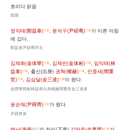
흐리다 맑음
陰陽
정익태(鄭益泰)
,
윤석구(尹碩耈)
가 이른 아침
인물
인물
에 갔다.
鄭益泰尹碩耈早去
김체화(金体華)
,
김체빈(金体彬)
,
임익태(林
인물
인물
益泰)
, 출신(出身)
권혁(權赫)
,
민중세(閔重
인물
인물
世)
,
김삼달(金三達)
이 왔다.
인물
인물
金體華體彬林益泰出身權赫閔重世金三達來
윤순제(尹舜齊)
가 왔다.
인물
尹舜齊來
해남(海南)
의 하리(下吏)
김만주(金萬冑)
가
공간
인물