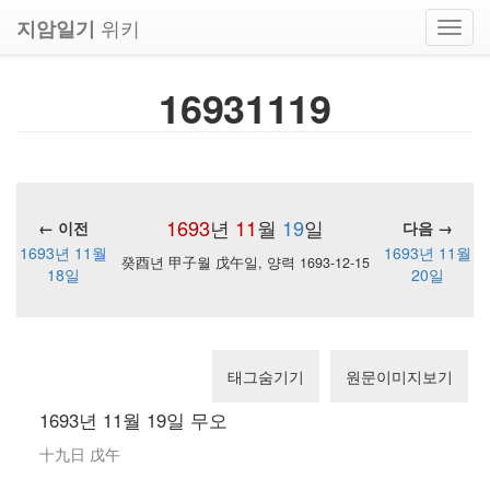
위키
지암일기
Toggl
navig
16931119
1693
년
11
월
19
일
← 이전
다음 →
1693년 11월
1693년 11월
癸酉년 甲子월 戊午일, 양력 1693-12-15
18일
20일
태그숨기기
원문이미지보기
1693년 11월 19일 무오
十九日 戊午