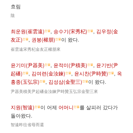
흐림
陰
최운원(崔雲遠)
,
송수기(宋秀杞)
,
김우정(金
인물
인물
友正)
,
권붕(權朋)
이 왔다.
인물
인물
崔雲遠宋秀杞金友正權朋來
윤기미(尹器美)
,
윤적미(尹積美)
,
윤기반(尹
인물
인물
起磻)
,
김여련(金汝鍊)
,
윤시찬(尹時贊)
,
옥
인물
인물
인물
홍종(玉弘宗)
,
김성삼(金聖三)
이 왔다.
인물
인물
尹器美積美尹起磻金汝鍊尹時贊玉弘宗金聖三來
지원(智遠)
이 어제
어머니
를 살피러 갔다가
인물
인물
돌아왔다.
智遠昨往省母而還