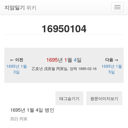
위키
지암일기
Toggl
navig
16950104
1695
년
1
월
4
일
← 이전
다음 →
1695년 1월
1695년 1월
乙亥년 戊寅월 丙寅일, 양력 1695-02-16
3일
5일
태그숨기기
원문이미지보기
1695년 1월 4일 병인
四日 丙寅