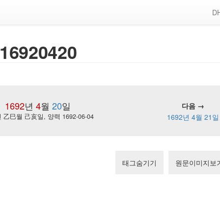
DH
16920420
1692
년
4
월
20
일
다음 →
乙巳월 己亥일, 양력 1692-06-04
1692년 4월 21일
태그숨기기
원문이미지보