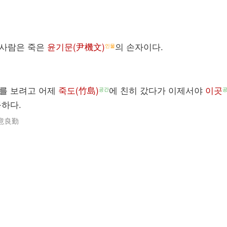
 사람은 죽은
윤기문(尹機文)
의 손자이다.
인물
나를 보려고 어제
죽도(竹島)
에 친히 갔다가 이제서야
이곳
공간
륭하다.
意良勤