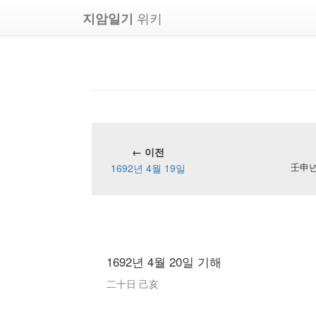
위키
지암일기
← 이전
1692년 4월 19일
壬申년 
1692년 4월 20일 기해
二十日 己亥