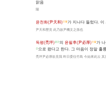
맑음
陽
윤천화(尹天和)
가 지나다 들렀다. 이
인물
尹天和歷見 此乃故尹機文之孫也
독평(禿坪)
의
윤필후(尹必厚)
가 
공간
인물
으로 왔다고 한다. 그 마음이 정말 훌
간
禿坪尹必厚欲見我 昨日委往竹島 今始來此云 其