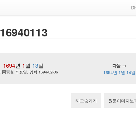
DH
16940113
1694
년
1
월
13
일
다음 →
丙寅월 辛亥일, 양력 1694-02-06
1694년 1월 14일
태그숨기기
원문이미지보