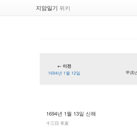
위키
지암일기
← 이전
1694년 1월 12일
甲戌년 
1694년 1월 13일 신해
十三日 辛亥