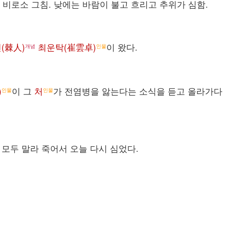
 비로소 그침. 낮에는 바람이 불고 흐리고 추위가 심함.
(棘人)
최운탁(崔雲卓)
이 왔다.
개념
인물
)
이 그
처
가 전염병을 앓는다는 소식을 듣고 올라가다
인물
인물
 모두 말라 죽어서 오늘 다시 심었다.