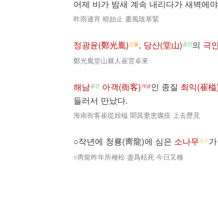
어제 비가 밤새 계속 내리다가 새벽에야
昨雨連宵 曉始止 晝風陰寒緊
정광윤(鄭光胤)
,
당산(堂山)
의
극인
인물
공간
鄭光胤堂山棘人崔雲卓來
해남
아객(衙客)
인 종질
최익(崔榏
공간
개념
들러서 만났다.
海南衙客崔從姪榏 聞其妻患癘疫 上去歷見
○작년에 청룡(靑龍)에 심은
소나무
가
물품
○靑龍昨年所種松 盡爲枯死 今日又種