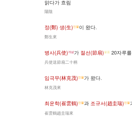
맑다가 흐림
陽陰
정(鄭) 생(生)
이 왔다.
인물
鄭生來
병사(兵使)
가
절선(節扇)
20자루를
개념
물품
兵使送節扇二十柄
임극무(林克茂)
가 왔다.
인물
林克茂來
최운학(崔雲鶴)
과
조규서(趙圭瑞)
인물
인물
崔雲鶴趙圭瑞來