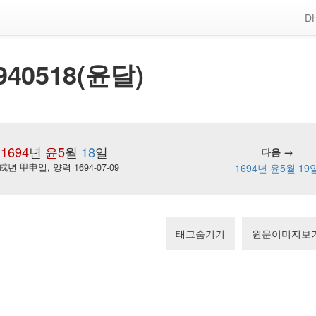
DH
940518(윤달)
1694
년
윤5
월
18
일
다음 →
戌년 甲申일, 양력 1694-07-09
1694년 윤5월 19
태그숨기기
원문이미지보