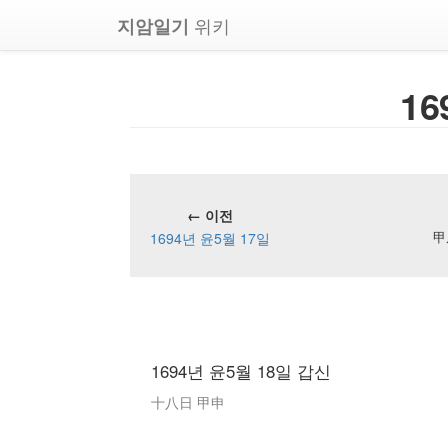
위키
지암일기
16
← 이전
1694년 윤5월 17일
甲
1694년 윤5월 18일 갑신
十八日 甲申