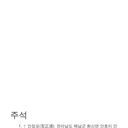
주석
↑
안정포(安正浦): 전라남도 해남군 화산면 안호리 안