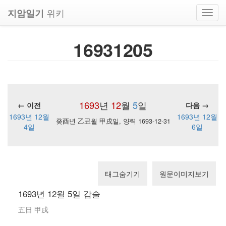
위키
지암일기
Toggl
navig
16931205
1693
년
12
월
5
일
← 이전
다음 →
1693년 12월
1693년 12월
癸酉년 乙丑월 甲戌일, 양력 1693-12-31
4일
6일
태그숨기기
원문이미지보기
1693년 12월 5일 갑술
五日 甲戌