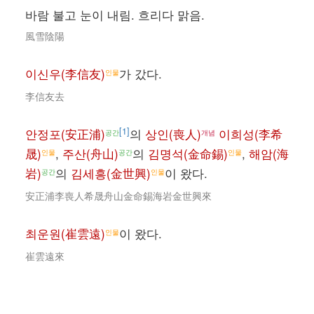
바람 불고 눈이 내림. 흐리다 맑음.
風雪陰陽
이신우(李信友)
가 갔다.
인물
李信友去
[1]
안정포(安正浦)
의
상인(喪人)
이희성(李希
공간
개념
晟)
,
주산(舟山)
의
김명석(金命錫)
,
해암(海
인물
공간
인물
岩)
의
김세흥(金世興)
이 왔다.
공간
인물
安正浦李喪人希晟舟山金命錫海岩金世興來
최운원(崔雲遠)
이 왔다.
인물
崔雲遠來