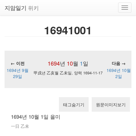
위키
지암일기
Toggl
navig
16941001
1694
년
10
월
1
일
← 이전
다음 →
1694년 9월
1694년 10월
甲戌년 乙亥월 乙未일, 양력 1694-11-17
29일
2일
태그숨기기
원문이미지보기
1694년 10월 1일 을미
一日 乙未