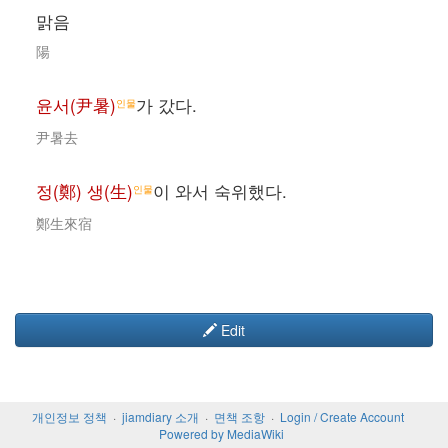
맑음
陽
윤서(尹暑)
가 갔다.
인물
尹暑去
정(鄭) 생(生)
이 와서 숙위했다.
인물
鄭生來宿
Edit
개인정보 정책
jiamdiary 소개
면책 조항
Login / Create Account
Powered by MediaWiki