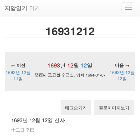
위키
지암일기
Toggl
navig
16931212
1693
년
12
월
12
일
← 이전
다음 →
1693년 12월
1693년 12월
癸酉년 乙丑월 辛巳일, 양력 1694-01-07
11일
13일
태그숨기기
원문이미지보기
1693년 12월 12일 신사
十二日 辛巳