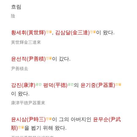
흐림
陰
황세휘(黃世輝)
,
김삼달(金三達)
이 왔다.
인물
인물
黃世輝金三達來
윤선적(尹善積)
이 갔다.
인물
尹善積去
강진(康津)
평덕(平德)
의
윤기중(尹器重)
공간
공간
인물
이 왔다.
康津平德尹器重來
윤시삼(尹時三)
이 그의 아버지인
윤무순(尹武
인물
順)
을 뵙기 위해 왔다.
인물