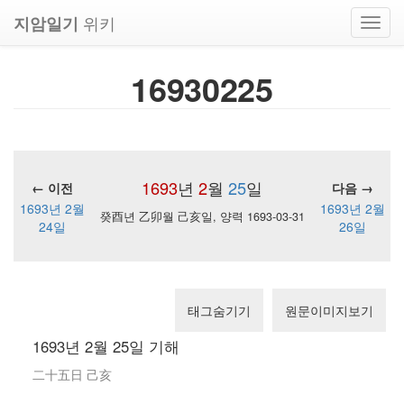
위키
지암일기
Toggl
navig
16930225
1693
년
2
월
25
일
← 이전
다음 →
1693년 2월
1693년 2월
癸酉년 乙卯월 己亥일, 양력 1693-03-31
24일
26일
태그숨기기
원문이미지보기
1693년 2월 25일 기해
二十五日 己亥