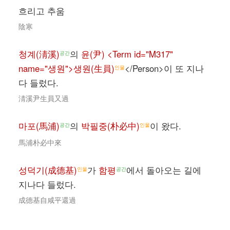
흐리고 추움
陰寒
청계(淸溪)
의
윤(尹) <Term id="M317"
공간
name="생원">생원(生員)
</Person>이 또 지나
인물
다 들렀다.
淸溪尹生員又過
마포(馬浦)
의
박필중(朴必中)
이 왔다.
공간
인물
馬浦朴必中來
성덕기(成德基)
가
함평
에서 돌아오는 길에
인물
공간
지나다 들렀다.
成德基自咸平還過