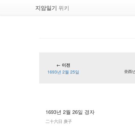
위키
지암일기
← 이전
1693년 2월 25일
癸酉년 
1693년 2월 26일 경자
二十六日 庚子