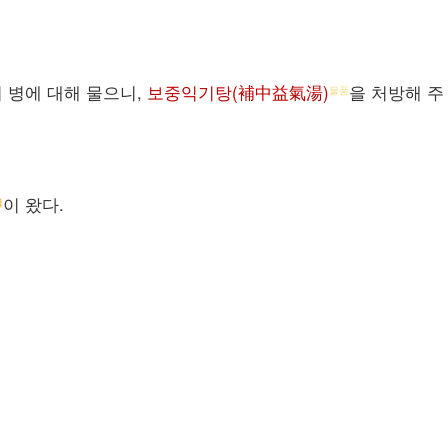
 병에 대해 물으니,
보중익기탕(補中益氣湯)
을 처방해 주
물품
이 왔다.
물