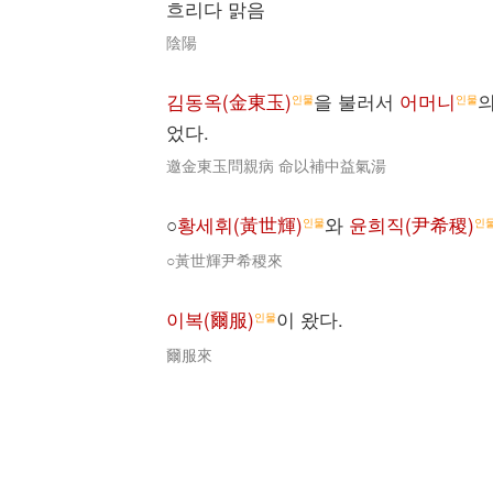
흐리다 맑음
陰陽
김동옥(金東玉)
을 불러서
어머니
의
인물
인물
었다.
邀金東玉問親病 命以補中益氣湯
○
황세휘(黃世輝)
와
윤희직(尹希稷)
인물
인
○黃世輝尹希稷來
이복(爾服)
이 왔다.
인물
爾服來