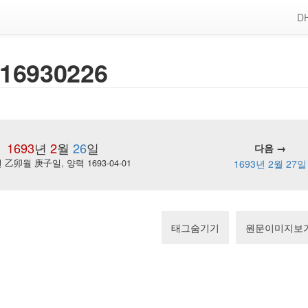
DH
16930226
1693
년
2
월
26
일
다음 →
乙卯월 庚子일, 양력 1693-04-01
1693년 2월 27일
태그숨기기
원문이미지보