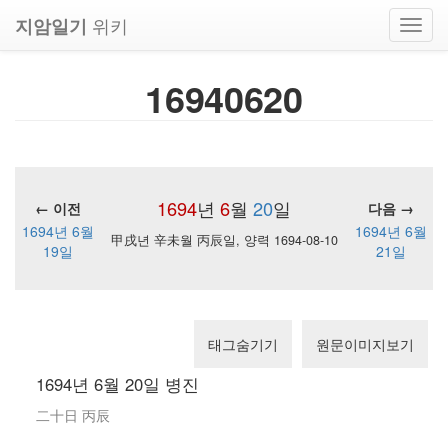
위키
지암일기
Toggl
navig
16940620
1694
년
6
월
20
일
← 이전
다음 →
1694년 6월
1694년 6월
甲戌년 辛未월 丙辰일, 양력 1694-08-10
19일
21일
태그숨기기
원문이미지보기
1694년 6월 20일 병진
二十日 丙辰