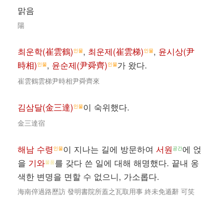
맑음
陽
최운학(崔雲鶴)
,
최운제(崔雲梯)
,
윤시상(尹
인물
인물
時相)
,
윤순제(尹舜齊)
가 왔다.
인물
인물
崔雲鶴雲梯尹時相尹舜齊來
김삼달(金三達)
이 숙위했다.
인물
金三達宿
해남 수령
이 지나는 길에 방문하여
서원
에 얹
인물
공간
을
기와
를 갖다 쓴 일에 대해 해명했다. 끝내 옹
물품
색한 변명을 면할 수 없으니, 가소롭다.
海南倅過路歷訪 發明書院所蓋之瓦取用事 終未免遁辭 可笑