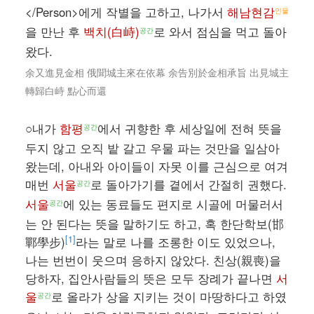
</Person>에게 작별을 고하고, 나가서
해남현감
인물
을 만난 후
백치(白峙)
로 와서 점심을 먹고 돌아
공간
왔다.
余又進見金相 俄聞城主來在依幕 余告別於金相承旨 出見城主
轉歸白峙 點心而還
○내가
함평
에서 귀향한 후 세상일에 전혀 뜻을
공간
두지 않고 오직 밭 갈고 우물 파는 것만을 일삼아
왔는데, 아내와 아이들이 자못 이를 근심으로 여겨
매번
서울
로 돌아가기를 곁에서 간절히 권했다.
공간
서울
에 있는 동료들도 편지로 시골에 머물러서
공간
는 안 된다는 뜻을 말하기도 하고, 혹 한단학보(邯
[1]
鄲學步)
라는 말로 나를 조롱한 이도 있었으나,
나는 번번이 웃으며 응하지 않았다. 친상(親喪)을
당하자, 집안사람들의 뜻은 모두 장례가 끝나면
서
울
로 올라가 상을 지키는 것이 마땅하다고 하였
공간