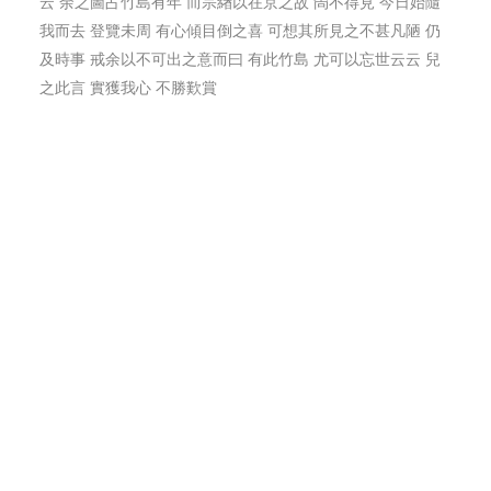
云 余之圖占竹島有年 而宗緖以在京之故 尙不得見 今日始隨
我而去 登覽未周 有心傾目倒之喜 可想其所見之不甚凡陋 仍
及時事 戒余以不可出之意而曰 有此竹島 尤可以忘世云云 兒
之此言 實獲我心 不勝歎賞