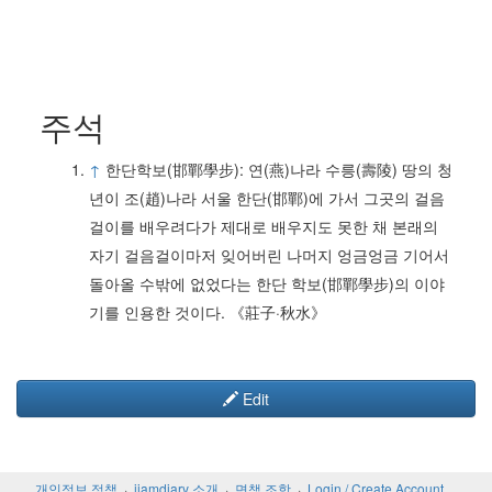
주석
↑
한단학보(邯鄲學步): 연(燕)나라 수릉(壽陵) 땅의 청
년이 조(趙)나라 서울 한단(邯鄲)에 가서 그곳의 걸음
걸이를 배우려다가 제대로 배우지도 못한 채 본래의
자기 걸음걸이마저 잊어버린 나머지 엉금엉금 기어서
돌아올 수밖에 없었다는 한단 학보(邯鄲學步)의 이야
기를 인용한 것이다. 《莊子·秋水》
Edit
개인정보 정책
jiamdiary 소개
면책 조항
Login / Create Account