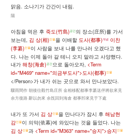
맑음. 소나기가 간간이 내림.
陽
아침을 먹은 후
죽도(竹島)
의 장소(庄所)를 가서
공간
보는데,
김 상(相)
을 이배할
도사(都事)
이찬
인물
개념
(李纂)
이 사람을 보내 나를 만나러 오겠다고 했
인물
다. 나는 이제 돌아 갈 테니 오지 말라고 사양했다.
내가
해창(海倉)
으로 돌아오자,
<Term
공간
id="M469" name="의금부도사">도사(都事)
인물
</Person>가 내가 쉬는 곳으로 와서 만나보았다.
驟雨間作 朝後往觀竹島庄所 金相移配都事李纂送伻將欲來見
余方復路 辭以勿來 余旣回到海倉 都事卽來見于下處
내가 또 가서
김 상
을 만나다가 잠시 후
해남현
인물
감
이 의막(依幕)에 와있다는 것을 들었다. 나는
인물
김 상
과
<Term id="M363" name="승지">승지
인물
인물