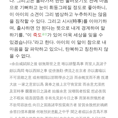
다. 그리고는 올라가서 한번 둘러보기도 전에 마음
으로 기뻐하고 눈이 휘둥그레질 정도로 좋아하니,
이 아이의 소견이 그리 범상하고 누추하지는 않음
을 짐작할 수 있다. 그리고 시사(時事)를 이야기하
며, 출사하면 안 된다는 뜻으로 내게 경계하여 말
하기를, “이
죽도
가 있어 더욱 세상을 잊을 수
공간
있겠습니다.”라고 한다. 아이의 이 말이 참으로 내
마음을 잘 파악하고 있으니, 탄복하고 칭찬하지 않
을 수 없다.
○余自咸賦歸之後 頓無斯世之意 唯以耕鑿爲事 而室人及諸子
頗以爲悶 每以西歸之事 從傍激勸 儕流之在京者 亦以書喩以
不可居鄕之意 或有嘲我以邯鄲學步之語 而余輒笑而不應 旣遭
大故 一家之意皆以爲 襄奉之後上京守喪宜當 而余意尤漠然
及至時事 飜覆前日之議者 始服余意 況嘲我者投竄 想必羨我
之不暇矣 噫吾固昏愚 非有先見於今日之事 而第有所慨然者
不欲苟容故也 向日之當路諸宰投竄南方者 皆賀余脫然於禍網
余答曰僕本庸陋 何敢預於患亂之中乎 聞之者或以余言爲不厚