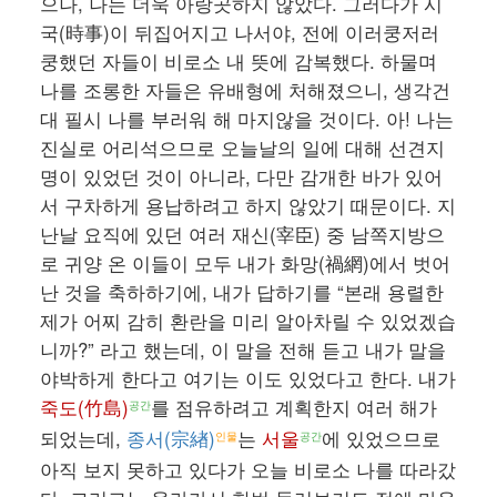
으나, 나는 더욱 아랑곳하지 않았다. 그러다가 시
국(時事)이 뒤집어지고 나서야, 전에 이러쿵저러
쿵했던 자들이 비로소 내 뜻에 감복했다. 하물며
나를 조롱한 자들은 유배형에 처해졌으니, 생각건
대 필시 나를 부러워 해 마지않을 것이다. 아! 나는
진실로 어리석으므로 오늘날의 일에 대해 선견지
명이 있었던 것이 아니라, 다만 감개한 바가 있어
서 구차하게 용납하려고 하지 않았기 때문이다. 지
난날 요직에 있던 여러 재신(宰臣) 중 남쪽지방으
로 귀양 온 이들이 모두 내가 화망(禍網)에서 벗어
난 것을 축하하기에, 내가 답하기를 “본래 용렬한
제가 어찌 감히 환란을 미리 알아차릴 수 있었겠습
니까?” 라고 했는데, 이 말을 전해 듣고 내가 말을
야박하게 한다고 여기는 이도 있었다고 한다. 내가
죽도(竹島)
를 점유하려고 계획한지 여러 해가
공간
되었는데,
종서(宗緖)
는
서울
에 있었으므로
인물
공간
아직 보지 못하고 있다가 오늘 비로소 나를 따라갔