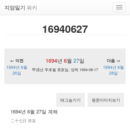
위키
지암일기
Toggl
navig
16940627
1694
년
6
월
27
일
← 이전
다음 →
1694년 6월
1694년 6월
甲戌년 辛未월 癸亥일, 양력 1694-08-17
26일
28일
태그숨기기
원문이미지보기
1694년 6월 27일 계해
二十七日 癸亥