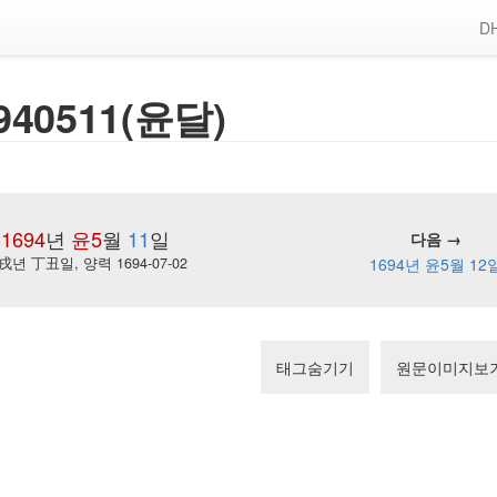
DH
940511(윤달)
1694
년
윤5
월
11
일
다음 →
戌년 丁丑일, 양력 1694-07-02
1694년 윤5월 12
태그숨기기
원문이미지보