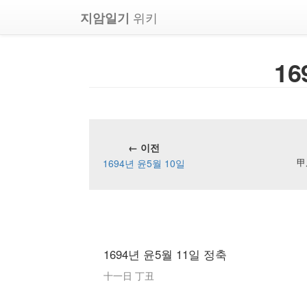
위키
지암일기
16
← 이전
1694년 윤5월 10일
甲
1694년 윤5월 11일 정축
十一日 丁丑