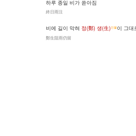
하루 종일 비가 쏟아짐
終日雨注
비에 길이 막혀
정(鄭) 생(生)
이 그대
인물
鄭生阻雨仍留