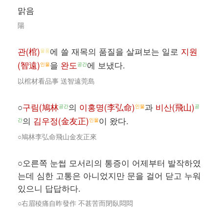
맑음
陽
관(棺)
에 쓸 재목의 품질을 살펴보는 일로
지원
물품
(智遠)
을
완도
에 보냈다.
인물
공간
以棺材看品事 送智遠莞島
○
구림(鳩林
의
이홍명(李弘命)
과
비산(飛山)
공간
인물
공
의
김우정(金友正)
이 왔다.
간
인물
○鳩林李弘命飛山金友正來
○오른쪽 눈썹 모서리의 통증이 어제부터 발작하였
는데 심한 고통은 아니었지만 문을 걸어 닫고 누워
있으니 답답하다.
○右眉稜痛自昨發作 不甚苦而閉臥悶悶