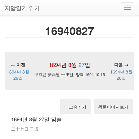
위키
지암일기
Toggl
navig
16940827
1694
년
8
월
27
일
← 이전
다음 →
1694년 8월
1694년 8월
甲戌년 癸酉월 壬戌일, 양력 1694-10-15
26일
28일
태그숨기기
원문이미지보기
1694년 8월 27일 임술
二十七日 壬戌