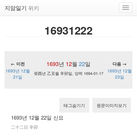
위키
지암일기
Toggl
navig
16931222
1693
년
12
월
22
일
← 이전
다음 →
1693년 12월
1693년 12월
癸酉년 乙丑월 辛卯일, 양력 1694-01-17
21일
23일
태그숨기기
원문이미지보기
1693년 12월 22일 신묘
二十二日 辛卯