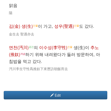
맑음
陽
김(金) 생(生)
이 가고,
성우(聖遇)
도 갔다.
인물
인물
金生去 聖遇亦去
면천(沔川)
의
이수성(李守性)
생(生)이
추노
공간
인물
(推奴)
하기 위해 내려왔다가 들러 방문하여, 아
개념
침밥을 먹고 갔다.
沔川李生守性爲推奴下來歷訪朝飯而去
Edit