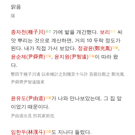
맑음
陽
종자천(種子川)
가에 밭을 개간했다.
보리
씨
공간
물품
앗 뿌리는 것으로 계산하면, 거의 10 두락 정도가
된다. 내가 직접 가서 보았다.
정광윤(鄭光胤)
,
인물
윤순제(尹舜齊)
,
윤지원(尹智遠)
이 따라 왔
인물
인물
다.
墾田于種子川邊 以牟種計之則幾至十斗許 吾親往觀之 鄭光胤
尹舜齊尹智遠隨來
윤유도(尹由道)
가 나와 만나보았는데, 그 집 앞
인물
이었기 때문이다.
尹由道出見 卽其家前也
임한두(林漢斗)
도 지나다 들렀다.
인물