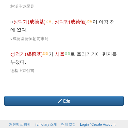
林漢斗亦歷見
○
성덕기(成德基)
,
성덕항(成德恒)
이 아침 전
인물
인물
에 왔다.
○成德基德恒朝前來到
성덕기(成德基)
가
서울
로 올라가기에 편지를
인물
공간
부쳤다.
德基上京付書
Edit
개인정보 정책
jiamdiary 소개
면책 조항
Login / Create Account