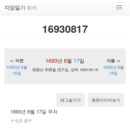
위키
지암일기
Toggl
navig
16930817
1693
년
8
월
17
일
← 이전
다음 →
1693년 8월
1693년 8월
癸酉년 辛酉월 戊子일, 양력 1693-09-16
16일
18일
태그숨기기
원문이미지보기
1693년 8월 17일 무자
十七日 戊子