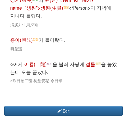
name="생원">생원(生員)
</Person>이 저녁에
인물
지나다 들렀다.
淸溪尹生員夕過
흥아(興兒)
가 돌아왔다.
인물
興兒還
○어제
이룡(二龍)
을 불러 사당에
섬돌
을 놓았
노비
물품
는데 오늘 끝났다.
○昨日招二龍 祠堂安砌 今日畢
Edit