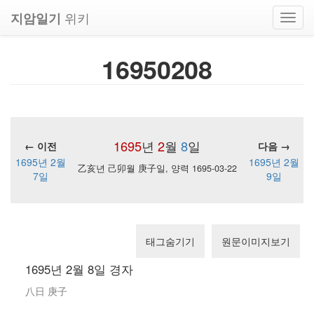
위키
지암일기
Toggl
navig
16950208
1695
년
2
월
8
일
← 이전
다음 →
1695년 2월
1695년 2월
乙亥년 己卯월 庚子일, 양력 1695-03-22
7일
9일
태그숨기기
원문이미지보기
1695년 2월 8일 경자
八日 庚子