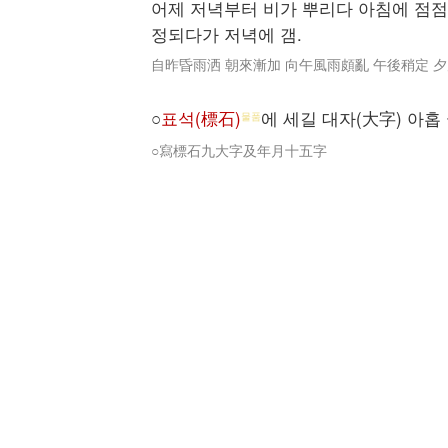
어제 저녁부터 비가 뿌리다 아침에 점점
정되다가 저녁에 갬.
自昨昏雨洒 朝來漸加 向午風雨頗亂 午後稍定 
○
표석(標石)
에 세길 대자(大字) 아홉
물품
○寫標石九大字及年月十五字