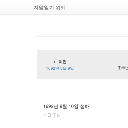
위키
지암일기
← 이전
1692년 8월 9일
壬申년 
1692년 8월 10일 정해
十日 丁亥