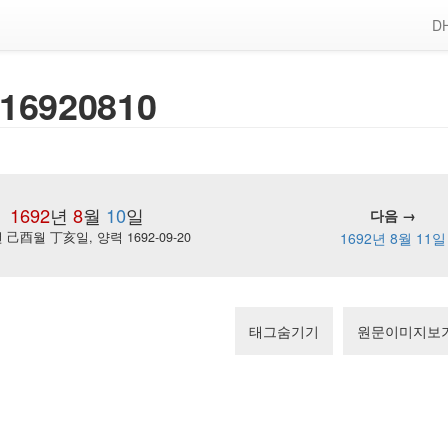
DH
16920810
1692
년
8
월
10
일
다음 →
己酉월 丁亥일, 양력 1692-09-20
1692년 8월 11일
태그숨기기
원문이미지보