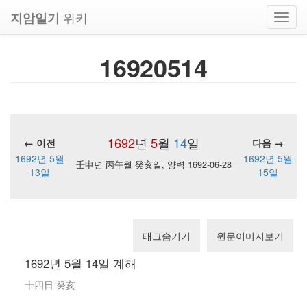
위키
지암일기
Toggl
navig
16920514
1692
년
5
월
14
일
← 이전
다음 →
1692년 5월
1692년 5월
壬申년 丙午월 癸亥일, 양력 1692-06-28
13일
15일
태그숨기기
원문이미지보기
1692년 5월 14일 계해
十四日 癸亥